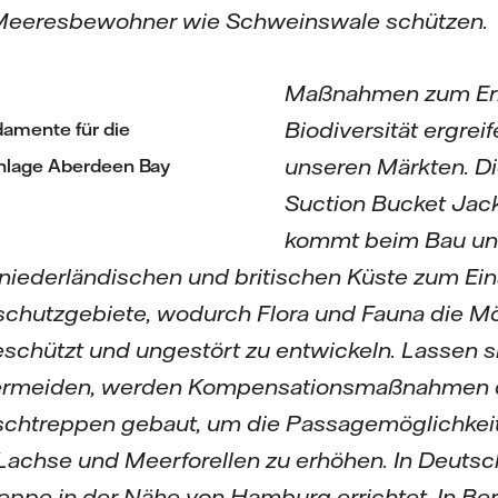
Meeresbewohner wie Schweinswale schützen.
Maßnahmen zum Erh
Biodiversität ergreif
amente für die
unseren Märkten. Di
nlage Aberdeen Bay
Suction Bucket Jac
kommt beim Bau uns
niederländischen und britischen Küste zum Ei
rschutzgebiete, wodurch Flora und Fauna die Mö
schützt und ungestört zu entwickeln. Lassen 
 vermeiden, werden Kompensationsmaßnahmen 
schtreppen gebaut, um die Passagemöglichkeit
achse und Meerforellen zu erhöhen. In Deutsc
reppe in der Nähe von Hamburg errichtet. In Ber