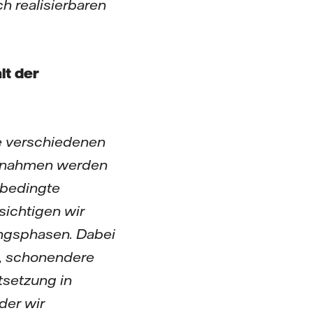
h realisierbaren
lt der
e verschiedenen
aßnahmen werden
sbedingte
sichtigen wir
ungsphasen. Dabei
e, schonendere
setzung in
der wir