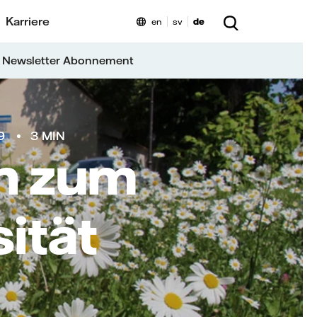
Karriere
en
sv
de
 Newsletter Abonnement
9
3 MIN
n zum
ität