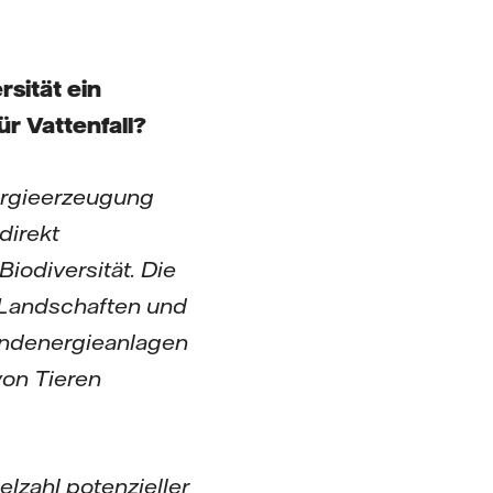
rsität ein
r Vattenfall?
ergieerzeugung
direkt
iodiversität. Die
Landschaften und
Windenergieanlagen
von Tieren
elzahl potenzieller