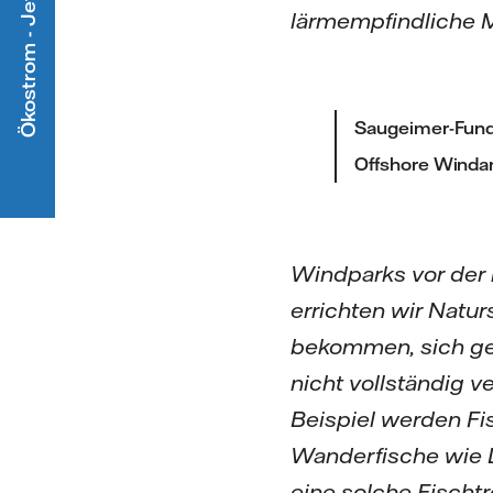
Ökostrom - Jetzt mitmachen
lärmempfindliche 
Saugeimer-Fund
Offshore Winda
Windparks vor der 
errichten wir Natu
bekommen, sich ge
nicht vollständig
Beispiel werden Fi
Wanderfische wie L
eine solche Fischt