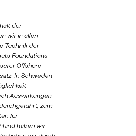
alt der
en wir in allen
e Technik der
kets Foundations
erer Offshore-
nsatz. In Schweden
glichkeit
sich Auswirkungen
durchgeführt, zum
en für
hland haben wir
lin haben wir durch