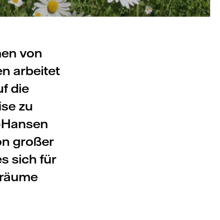
men von
n arbeitet
f die
ise zu
k-Hansen
von großer
 sich für
sräume