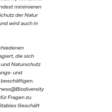
ndest minimieren
Schutz der Natur
und wird auch in
rschiedenen
giert, die sich
 und Naturschutz
ungs- und
 beschäftigen.
ness@Biodiversity
ür Fragen zu
fitables Geschäft