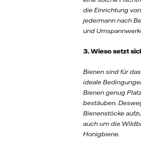
die Einrichtung vo
jedermann nach Bel
und Umspannwerken
3. Wieso setzt sic
Bienen sind für da
ideale Bedingungen 
Bienen genug Plat
bestäuben. Deswege
Bienenstöcke aufz
auch um die Wildbi
Honigbiene.