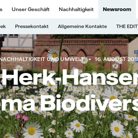
s
Unser Geschäft
Nachhaltigkeit
Newsroom
hek
Pressekontakt
Allgemeine Kontakte
THE EDIT
NACHHALTIGKEIT UND UMWELT
16. AUGUST 201
e Herk-Hanse
ma Biodivers