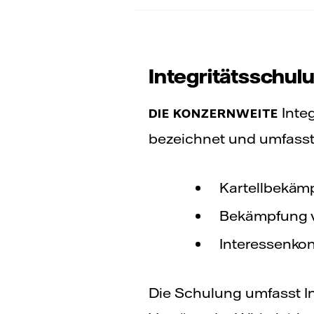
Integritätsschul
Integ
DIE KONZERNWEITE
bezeichnet und umfass
Kartellbekäm
Bekämpfung v
Interessenkonf
Die Schulung umfasst In