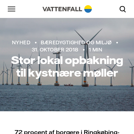
Skift til indhold
Gå til hovednavigation
Gå til sidefod
Gå til hovednavigation
NYHED
BÆREDYGTIGHED OG MILJØ
31. OKTOBER 2018
1 MIN
Stor lokal opbakning
til kystnære møller
72 procent af borgere i Ringkøbing-