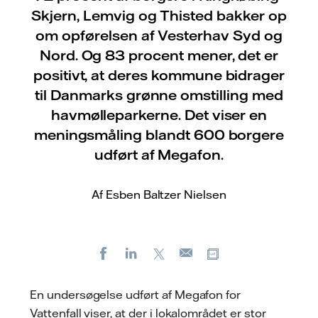
Skjern, Lemvig og Thisted bakker op
om opførelsen af Vesterhav Syd og
Nord. Og 83 procent mener, det er
positivt, at deres kommune bidrager
til Danmarks grønne omstilling med
havmølleparkerne. Det viser en
meningsmåling blandt 600 borgere
udført af Megafon.
Af Esben Baltzer Nielsen
Facebook
LinkedIn
X
Kopier URL
E-
mail
En undersøgelse udført af Megafon for
Vattenfall viser, at der i lokalområdet er stor