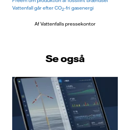
Preem om produktion af fossilfrit brændsel
Vattenfall går efter CO
-fri gasenergi
2
Af Vattenfalls pressekontor
Se også