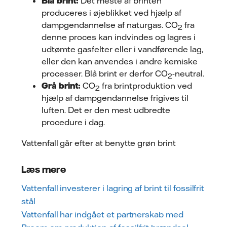
Blå brint:
Det meste af brinten
produceres i øjeblikket ved hjælp af
dampgendannelse af naturgas. CO
fra
2
denne proces kan indvindes og lagres i
udtømte gasfelter eller i vandførende lag,
eller den kan anvendes i andre kemiske
processer. Blå brint er derfor CO
-neutral.
2
Grå brint:
CO
fra brintproduktion ved
2
hjælp af dampgendannelse frigives til
luften. Det er den mest udbredte
procedure i dag.
Vattenfall går efter at benytte grøn brint
Læs mere
Vattenfall investerer i lagring af brint til fossilfrit
stål
Vattenfall har indgået et partnerskab med