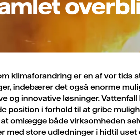
amlet overbl
om klimaforandring er en af vor tids s
ger, indebærer det også enorme muli
ve og innovative løsninger. Vattenfall
 position i forhold til at gribe muli
il at omlægge både virksomheden sel
r med store udledninger i hidtil uset