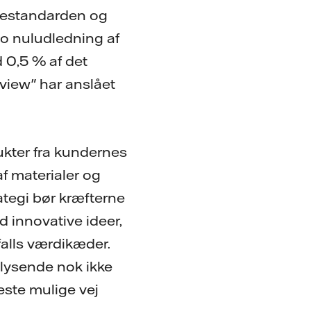
evestandarden og
o nuludledning af
d 0,5 % af det
view" har anslået
ukter fra kundernes
af materialer og
tegi bør kræfterne
innovative ideer,
falls værdikæder.
dlysende nok ikke
este mulige vej