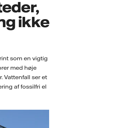
teder,
ing ikke
brint som en vigtig
torer med høje
 Vattenfall ser et
ng af fossilfri el