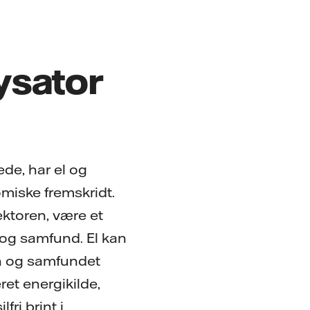
ysator
ede, har el og
omiske fremskridt.
ektoren, være et
r og samfund. El kan
en og samfundet
ret energikilde,
fri brint i