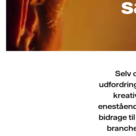
s
Selv 
udfordrin
kreati
enestående
bidrage t
branche