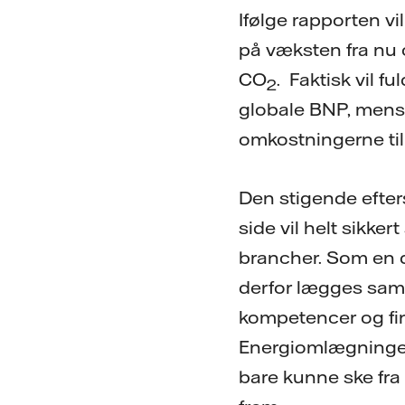
Ifølge rapporten v
på væksten fra nu 
CO
. Faktisk vil 
2
globale BNP, mens
omkostningerne til
Den stigende efter
side vil helt sikke
brancher. Som en d
derfor lægges sam
kompetencer og fin
Energiomlægningen 
bare kunne ske fra