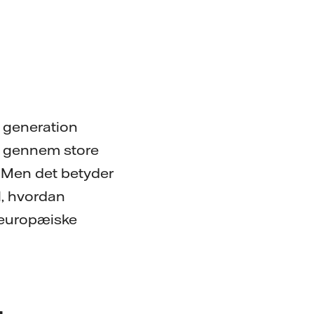
n generation
t gennem store
r. Men det betyder
l, hvordan
 europæiske