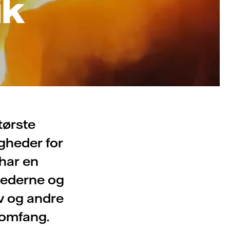
ik
tørste
gheder for
 har en
ghederne og
v og andre
 omfang.