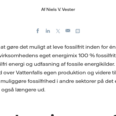
Af Niels V. Vester
Facebook
LinkedIn
X
Kopier URL
E-
mail
at gøre det muligt at leve fossilfrit inden for é
virksomhedens eget energimix 100 % fossilfri
silfri energi og udfasning af fossile energikilde
 over Vattenfalls egen produktion og videre ti
uliggøre fossilfrihed i andre sektorer på det
også længere ud.