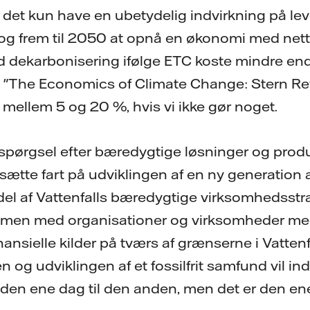
il det kun have en ubetydelig indvirkning på l
og frem til 2050 at opnå en økonomi med nett
fuld dekarbonisering ifølge ETC koste mindre en
 "The Economics of Climate Change: Stern Re
 mellem 5 og 20 %, hvis vi ikke gør noget.
spørgsel efter bæredygtige løsninger og prod
rt sætte fart på udviklingen af en ny generation 
el af Vattenfalls bæredygtige virksomhedsstra
men med organisationer og virksomheder med 
ansielle kilder på tværs af grænserne i Vatten
og udviklingen af et fossilfrit samfund vil in
 den ene dag til den anden, men det er den en