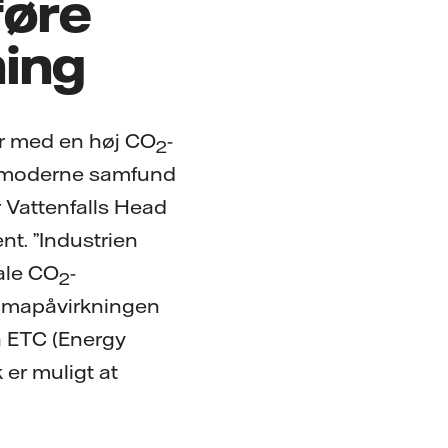
føre
ing
ter med en høj CO
-
2
es moderne samfund
r Vattenfalls Head
nt. ”Industrien
ale CO
-
2
limapåvirkningen
a ETC (Energy
 er muligt at