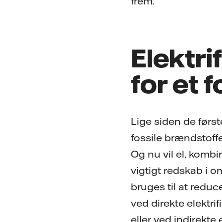
frem.
Elektri
for et fo
Lige siden de først
fossile brændstoffe
Og nu vil el, komb
vigtigt redskab i o
bruges til at reduc
ved direkte elektrif
eller ved indirekte 