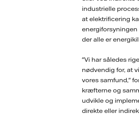
industrielle proces
at elektrificering k
energiforsyningen er
der alle er energikil
"Vi har således rig
nødvendig for, at 
vores samfund," fo
kræfterne og samme
udvikle og implemen
direkte eller indirek