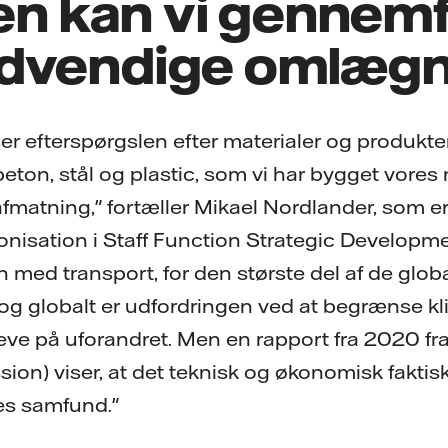
 kan vi gennem
dvendige omlægn
iser efterspørgslen efter materialer og produk
eton, stål og plastic, som vi har bygget vor
afmatning," fortæller Mikael Nordlander, som e
onisation i Staff Function Strategic Developme
 med transport, for den største del af de glob
 og globalt er udfordringen ved at begrænse k
leve på uforandret. Men en rapport fra 2020 fr
on) viser, at det teknisk og økonomisk faktisk
es samfund."