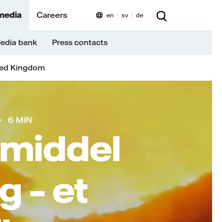
media
Careers
en
sv
de
edia bank
Press contacts
ted Kingdom
6 MIN
 middel
g – et