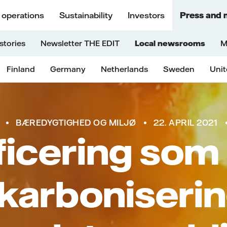
 operations
Sustainability
Investors
Press and 
stories
Newsletter THE EDIT
Local newsrooms
M
Finland
Germany
Netherlands
Sweden
Uni
BÆREDYGTIGHED OG MILJØ
22. APRIL 2021
ificering som
ekarboniserin