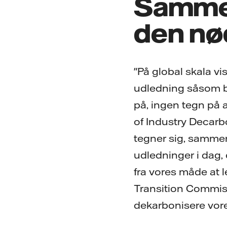
Sammen
den nø
"På global skala v
udledning såsom b
på, ingen tegn på 
of Industry Decarb
tegner sig, sammen
udledninger i dag,
fra vores måde at 
Transition Commissi
dekarbonisere vor