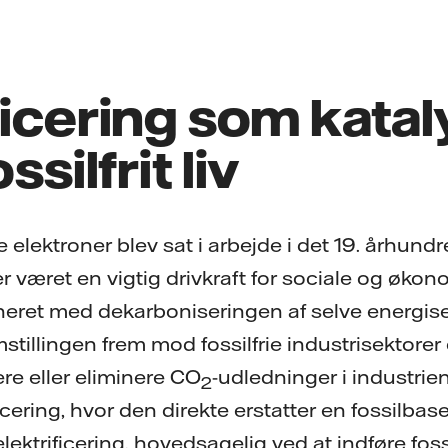
ficering som katal
ssilfrit liv
e elektroner blev sat i arbejde i det 19. århundr
r været en vigtig drivkraft for sociale og økon
ineret med dekarboniseringen af selve energis
mstillingen frem mod fossilfrie industrisektore
ere eller eliminere CO
-udledninger i industri
2
icering, hvor den direkte erstatter en fossilbase
elektrificering, hovedsagelig ved at indføre fossil