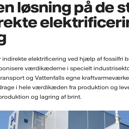
 en løsning på de s
rekte elektrificer
g
 indirekte elektrificering ved hjælp af fossilfri 
arbonisere værdikæderne i specielt industrisek
ransport og Vattenfalls egne kraftvarmeværker.
idrage i hele værdikæden fra produktion og leveri
, produktion og lagring af brint.