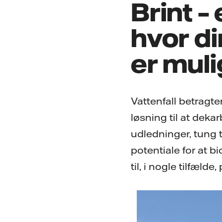
Brint –
hvor di
er muli
Vattenfall betragter
løsning til at dek
udledninger, tung t
potentiale for at b
til, i nogle tilfælde