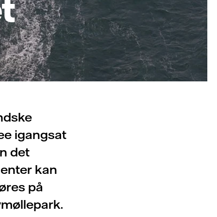
et
andske
ee igangsat
n det
enter kan
føres på
vmøllepark.