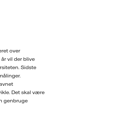
eret over
r vil der blive
rsiteten. Sidste
målinger.
navnet
ikle. Det skal være
an genbruge