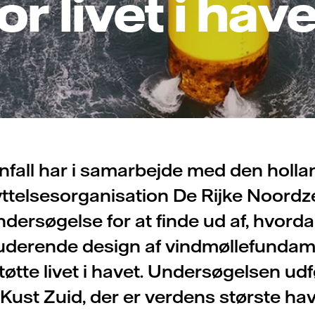
or livet i hav
nfall har i samarbejde med den holl
ttelsesorganisation De Rijke Noordz
ndersøgelse for at finde ud af, hvorda
luderende design af vindmøllefundam
øtte livet i havet. Undersøgelsen ud
Kust Zuid, der er verdens største ha