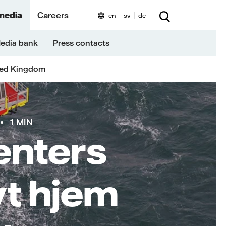
media
Careers
en
sv
de
edia bank
Press contacts
ted Kingdom
1 MIN
enters
yt hjem