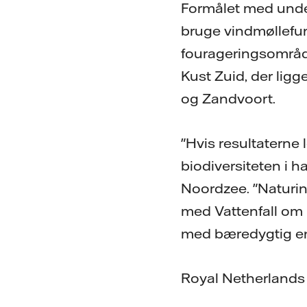
Formålet med unders
bruge vindmøllefu
fourageringsområd
Kust Zuid, der lig
og Zandvoort.
"Hvis resultaterne l
biodiversiteten i h
Noordzee. "Naturink
med Vattenfall om 
med bæredygtig ene
Royal Netherlands 