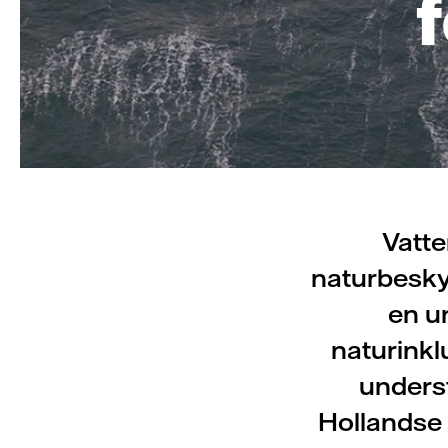
f
Vatte
naturbesky
en u
naturink
underst
Hollandse 