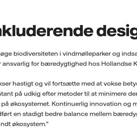
nkluderende desi
e øge biodiversiteten i vindmølleparker og ind
r ansvarlig for bæredygtighed hos Hollandse Ku
er hastigt og vil fortsætte med at vokse betyde
stant på udkig efter metoder til at minimere de
r på økosystemet. Kontinuerlig innovation og m
dført en stadigt bedre balance mellem bæredy
sundt økosystem."