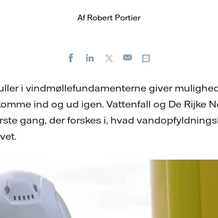
Af Robert Portier
Facebook
LinkedIn
X
Kopier URL
E-
mail
ler i vindmøllefundamenterne giver mulighed f
omme ind og ud igen. Vattenfall og De Rijke 
rste gang, der forskes i, hvad vandopfyldning
vet.