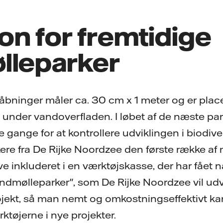
on for fremtidige
lleparker
åbninger måler ca. 30 cm x 1 meter og er plac
nder vandoverfladen. I løbet af de næste par å
e gange for at kontrollere udviklingen i biodive
kere fra De Rijke Noordzee den første række af 
ive inkluderet i en værktøjskasse, der har fået 
indmølleparker", som De Rijke Noordzee vil udv
ojekt, så man nemt og omkostningseffektivt k
ktøjerne i nye projekter.