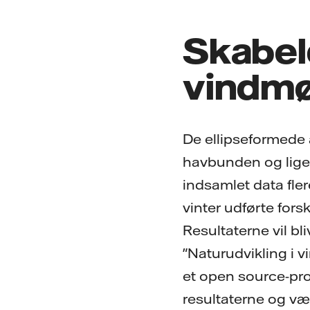
Skabel
vindmø
De ellipseformede 
havbunden og lige u
indsamlet data fler
vinter udførte fors
Resultaterne vil bl
"Naturudvikling i v
et open source-pr
resultaterne og vær