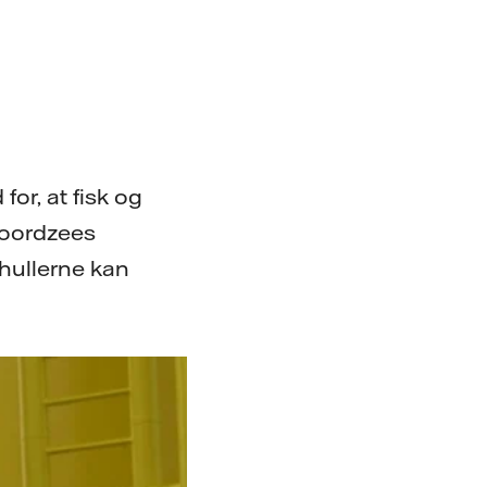
or, at fisk og
Noordzees
shullerne kan