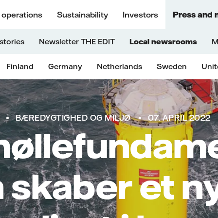
 operations
Sustainability
Investors
Press and 
stories
Newsletter THE EDIT
Local newsrooms
M
Finland
Germany
Netherlands
Sweden
Uni
BÆREDYGTIGHED OG MILJØ
07. APRIL 2022
øllefundam
 skaber et n