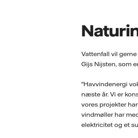
Naturi
Vattenfall vil gern
Gijs Nijsten, som e
"Havvindenergi voks
næste år. Vi er kon
vores projekter ha
vindmøller har me
elektricitet og et 