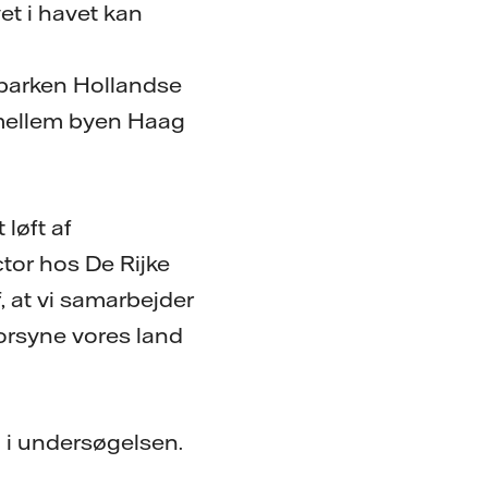
et i havet kan
parken Hollandse
t mellem byen Haag
 løft af
ctor hos De Rijke
, at vi samarbejder
forsyne vores land
 i undersøgelsen.