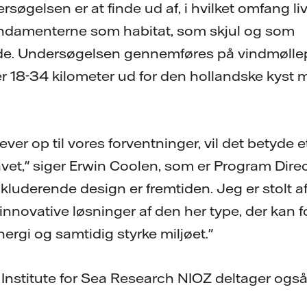
øgelsen er at finde ud af, i hvilket omfang liv
ndamenterne som habitat, som skjul og som
e. Undersøgelsen gennemføres på vindmølle
ger 18-34 kilometer ud for den hollandske kys
ever op til vores forventninger, vil det betyde et
avet," siger Erwin Coolen, som er Program Dire
luderende design er fremtiden. Jeg er stolt af
innovative løsninger af den her type, der kan 
rgi og samtidig styrke miljøet."
Institute for Sea Research NIOZ deltager også