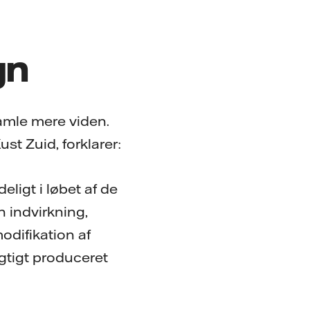
gn
samle mere viden.
st Zuid, forklarer:
ligt i løbet af de
n indvirkning,
odifikation af
gtigt produceret