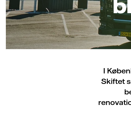
b
I Københ
Skiftet 
b
renovatio