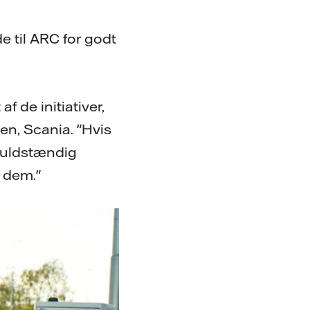
e til ARC for godt
af de initiativer,
ben, Scania. "Hvis
 fuldstændig
d dem."