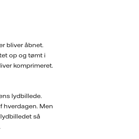
r bliver åbnet.
tet op og tømt i
liver komprimeret.
ens lydbillede.
 af hverdagen. Men
lydbilledet så
.