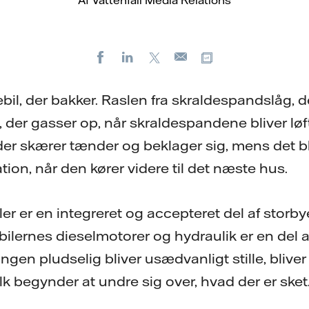
Af Vattenfall Media Relations
Facebook
LinkedIn
X
Kopier URL
E-
mail
bil, der bakker. Raslen fra skraldespandslåg, de
 der gasser op, når skraldespandene bliver løf
, der skærer tænder og beklager sig, mens det b
ation, når den kører videre til det næste hus.
er er en integreret og accepteret del af storby
bilernes dieselmotorer og hydraulik er en del
ngen pludselig bliver usædvanligt stille, bliver 
k begynder at undre sig over, hvad der er sket