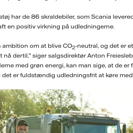
tøj har de 86 skraldebiler, som Scania levered
aft en positiv virkning på udledningerne.
 ambition om at blive CO
-neutral, og det er et 
2
t nå dertil," siger salgsdirektør Anton Freiesle
lerne med grøn energi, kan man sige, at de er
i det er fuldstændig udledningsfrit at køre me