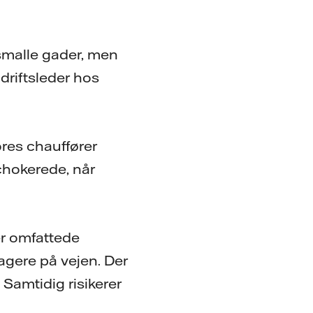
 smalle gader, men
driftsleder hos
ores chauffører
chokerede, når
er omfattede
 agere på vejen. Der
 Samtidig risikerer