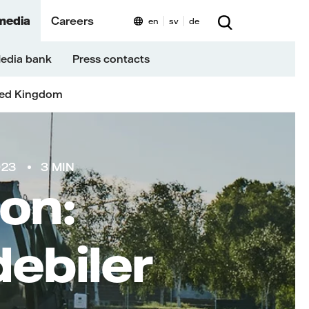
media
Careers
en
sv
de
edia bank
Press contacts
ted Kingdom
023
3 MIN
ion:
ebiler