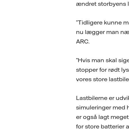
ændret storbyens l
”Tidligere kunne ma
nu lægger man næste
ARC.
”Hvis man skal sige
stopper for rødt l
vores store lastbil
Lastbilerne er udv
simuleringer med he
er også lagt meget 
for store batterier