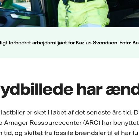
keligt forbedret arbejdsmiljøet for Kazius Svendsen. Foto: 
ydbillede har ænd
ke lastbiler er sket i løbet af det seneste års ti
b Amager Ressourcecenter (ARC) har benyttet 
 tid, og skiftet fra fossile brændsler til el har