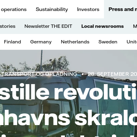
 operations
Sustainability
Investors
Press and 
stories
Newsletter THE EDIT
Local newsrooms
M
Finland
Germany
Netherlands
Sweden
Uni
-TRANSPORT OG OPLADNING
28. SEPTEMBER 2
stille revolut
havns skrald