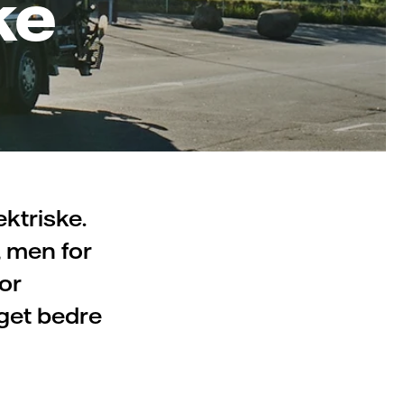
ke
ektriske.
, men for
or
eget bedre