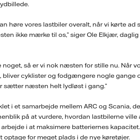
ydbillede.
n høre vores lastbiler overalt, når vi kørte ad
n ikke mærke til os,” siger Ole Elkjær, daglig 
 noget, så er vi nok næsten for stille nu. Når v
ys, bliver cyklister og fodgængere nogle gange 
er sætter næsten helt lydløst i gang.”
iklet i et samarbejde mellem ARC og Scania, d
nblik på at vurdere, hvordan lastbilerne ville
arbejde i at maksimere batteriernes kapacitet.
 at optage for meget plads i de nye køretøjer.