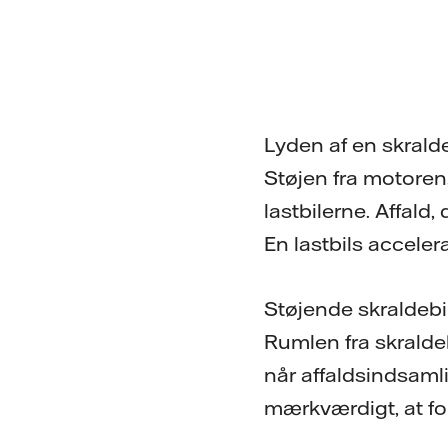
Lyden af en skralde
Støjen fra motoren,
lastbilerne. Affald
En lastbils acceler
Støjende skraldebil
Rumlen fra skralde
når affaldsindsamli
mærkværdigt, at fol