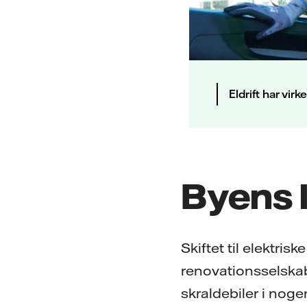
Eldrift har vir
Byens l
Skiftet til elektris
renovationsselska
skraldebiler i nogen