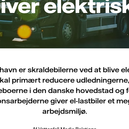
liver elektris
avn er skraldebilerne ved at blive el
skal primært reducere udledningerne
eboerne i den danske hovedstad og f
nsarbejderne giver el-lastbiler et m
arbejdsmiljø.