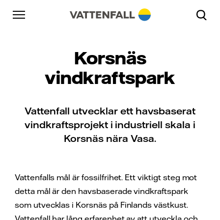
Skip to content
Päänavigaatioon
Siirry alatunnisteeseen
Päänavigaatioon
Korsnäs
vindkraftspark
Vattenfall utvecklar ett havsbaserat
vindkraftsprojekt i industriell skala i
Korsnäs nära Vasa.
Vattenfalls mål är fossilfrihet. Ett viktigt steg mot
detta mål är den havsbaserade vindkraftspark
som utvecklas i Korsnäs på Finlands västkust.
Vattenfall har lång erfarenhet av att utveckla och