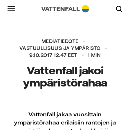
Skip to content
Päänavigaatioon
Siirry alatunnisteeseen
Päänavigaatioon
MEDIATIEDOTE
VASTUULLISUUS JA YMPÄRISTÖ
9.10.2017 12.47 EET
1 MIN
Vattenfall jakoi
ympäristörahaa
Vattenfall jakaa vuosittain
ympäristörahaa erilaisiin rantojen ja