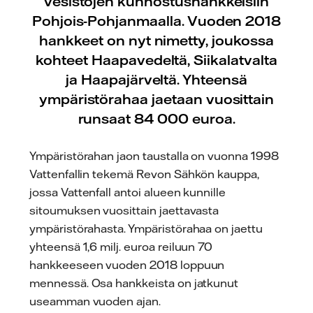
vesistöjen kunnostushankkeisiin
Pohjois-Pohjanmaalla. Vuoden 2018
hankkeet on nyt nimetty, joukossa
kohteet Haapavedeltä, Siikalatvalta
ja Haapajärveltä. Yhteensä
ympäristörahaa jaetaan vuosittain
runsaat 84 000 euroa.
Ympäristörahan jaon taustalla on vuonna 1998
Vattenfallin tekemä Revon Sähkön kauppa,
jossa Vattenfall antoi alueen kunnille
sitoumuksen vuosittain jaettavasta
ympäristörahasta. Ympäristörahaa on jaettu
yhteensä 1,6 milj. euroa reiluun 70
hankkeeseen vuoden 2018 loppuun
mennessä. Osa hankkeista on jatkunut
useamman vuoden ajan.