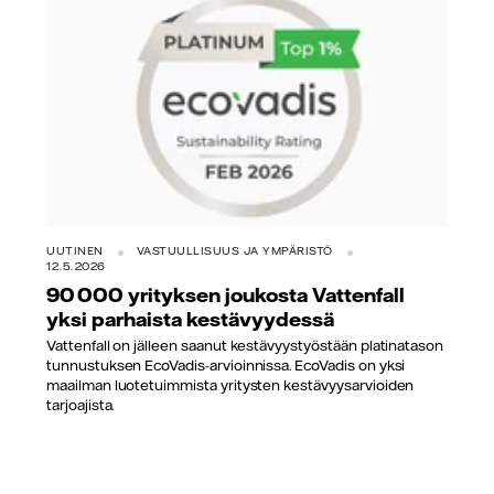
UUTINEN
VASTUULLISUUS JA YMPÄRISTÖ
12.5.2026
90 000 yrityksen joukosta Vattenfall
yksi parhaista kestävyydessä
Vattenfall on jälleen saanut kestävyystyöstään platinatason
tunnustuksen EcoVadis-arvioinnissa. EcoVadis on yksi
maailman luotetuimmista yritysten kestävyysarvioiden
tarjoajista.