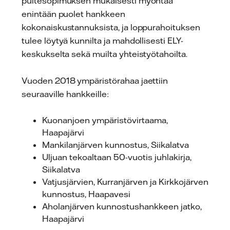
puitesopimuksen mukaisesti myöntää
enintään puolet hankkeen
kokonaiskustannuksista, ja loppurahoituksen
tulee löytyä kunnilta ja mahdollisesti ELY-
keskukselta sekä muilta yhteistyötahoilta.
Vuoden 2018 ympäristörahaa jaettiin
seuraaville hankkeille:
Kuonanjoen ympäristövirtaama,
Haapajärvi
Mankilanjärven kunnostus, Siikalatva
Uljuan tekoaltaan 50-vuotis juhlakirja,
Siikalatva
Vatjusjärvien, Kurranjärven ja Kirkkojärven
kunnostus, Haapavesi
Aholanjärven kunnostushankkeen jatko,
Haapajärvi