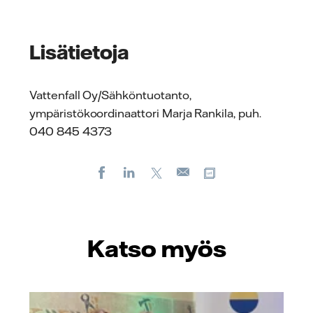
Lisätietoja
Vattenfall Oy/Sähköntuotanto,
ympäristökoordinaattori Marja Rankila, puh.
040 845 4373
Facebook
LinkedIn
X
Kopioi url-osoite
Sähköposti
Katso myös