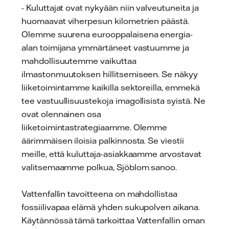
- Kuluttajat ovat nykyään niin valveutuneita ja
huomaavat viherpesun kilometrien päästä.
Olemme suurena eurooppalaisena energia-
alan toimijana ymmärtäneet vastuumme ja
mahdollisuutemme vaikuttaa
ilmastonmuutoksen hillitsemiseen. Se näkyy
liiketoimintamme kaikilla sektoreilla, emmekä
tee vastuullisuustekoja imagollisista syistä. Ne
ovat olennainen osa
liiketoimintastrategiaamme. Olemme
äärimmäisen iloisia palkinnosta. Se viestii
meille, että kuluttaja-asiakkaamme arvostavat
valitsemaamme polkua, Sjöblom sanoo.
Vattenfallin tavoitteena on mahdollistaa
fossiilivapaa elämä yhden sukupolven aikana.
Käytännössä tämä tarkoittaa Vattenfallin oman