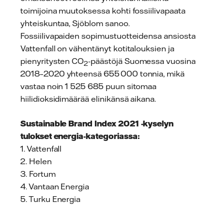
toimijoina muutoksessa kohti fossiilivapaata
yhteiskuntaa, Sjöblom sanoo.
Fossiilivapaiden sopimustuotteidensa ansiosta
Vattenfall on vähentänyt kotitalouksien ja
pienyritysten CO
-päästöjä Suomessa vuosina
2
2018–2020 yhteensä 655 000 tonnia, mikä
vastaa noin 1 525 685 puun sitomaa
hiilidioksidimäärää elinikänsä aikana.
Sustainable Brand Index 2021 -kyselyn
tulokset energia-kategoriassa:
1. Vattenfall
2. Helen
3. Fortum
4. Vantaan Energia
5. Turku Energia