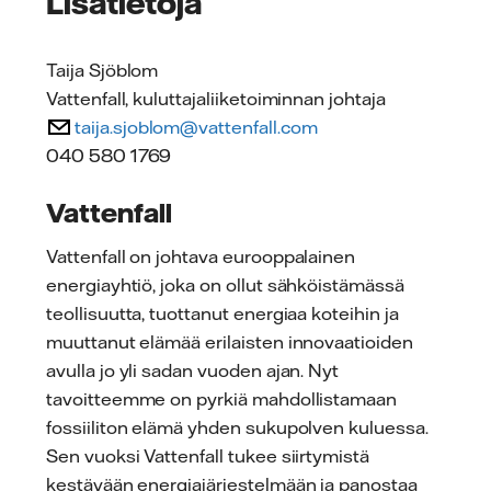
Lisätietoja
Taija Sjöblom
Vattenfall, kuluttajaliiketoiminnan johtaja
taija.sjoblom@vattenfall.com
040 580 1769
Vattenfall
Vattenfall on johtava eurooppalainen
energiayhtiö, joka on ollut sähköistämässä
teollisuutta, tuottanut energiaa koteihin ja
muuttanut elämää erilaisten innovaatioiden
avulla jo yli sadan vuoden ajan. Nyt
tavoitteemme on pyrkiä mahdollistamaan
fossiiliton elämä yhden sukupolven kuluessa.
Sen vuoksi Vattenfall tukee siirtymistä
kestävään energiajärjestelmään ja panostaa