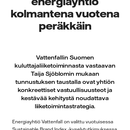
energiayhtiö
kolmantena vuotena
peräkkäin
Vattenfallin Suomen
kuluttajaliiketoiminnasta vastaavan
Taija Sjöblomin mukaan
tunnustuksen taustalla ovat yhtiön
konkreettiset vastuullisuusteot ja
kestävää kehitystä noudattava
liiketoimintastrategia.
Energiayhtiö Vattenfall on valittu vuotuisessa
Sustainable Brand Index -kyselytutkimuksessa