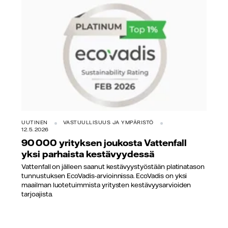
UUTINEN
VASTUULLISUUS JA YMPÄRISTÖ
12.5.2026
90 000 yrityksen joukosta Vattenfall
yksi parhaista kestävyydessä
Vattenfall on jälleen saanut kestävyystyöstään platinatason
tunnustuksen EcoVadis-arvioinnissa. EcoVadis on yksi
maailman luotetuimmista yritysten kestävyysarvioiden
tarjoajista.