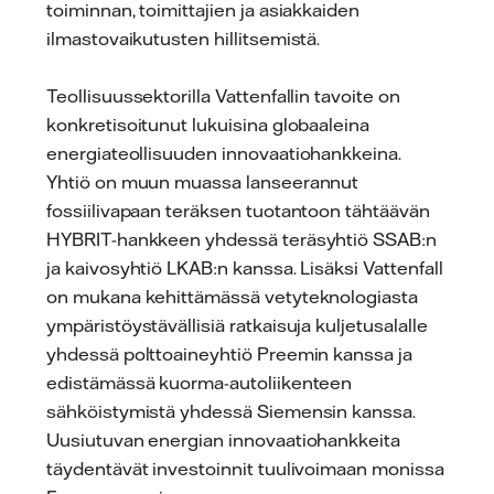
toiminnan, toimittajien ja asiakkaiden
ilmastovaikutusten hillitsemistä.
Teollisuussektorilla Vattenfallin tavoite on
konkretisoitunut lukuisina globaaleina
energiateollisuuden innovaatiohankkeina.
Yhtiö on muun muassa lanseerannut
fossiilivapaan teräksen tuotantoon tähtäävän
HYBRIT-hankkeen yhdessä teräsyhtiö SSAB:n
ja kaivosyhtiö LKAB:n kanssa. Lisäksi Vattenfall
on mukana kehittämässä vetyteknologiasta
ympäristöystävällisiä ratkaisuja kuljetusalalle
yhdessä polttoaineyhtiö Preemin kanssa ja
edistämässä kuorma-autoliikenteen
sähköistymistä yhdessä Siemensin kanssa.
Uusiutuvan energian innovaatiohankkeita
täydentävät investoinnit tuulivoimaan monissa