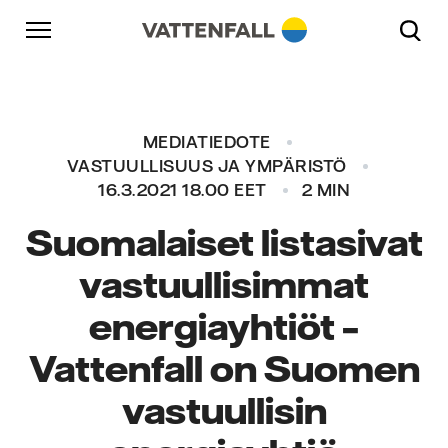
Skip to content
Päänavigaatioon
Siirry alatunnisteeseen
Päänavigaatioon
MEDIATIEDOTE
VASTUULLISUUS JA YMPÄRISTÖ
16.3.2021 18.00 EET
2 MIN
Suomalaiset listasivat
vastuullisimmat
energiayhtiöt –
Vattenfall on Suomen
vastuullisin