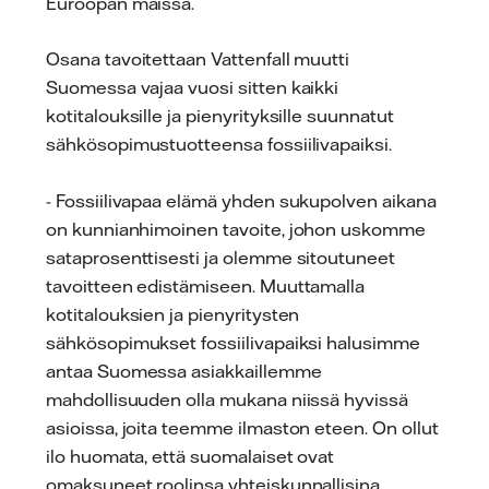
Euroopan maissa.
Osana tavoitettaan Vattenfall muutti
Suomessa vajaa vuosi sitten kaikki
kotitalouksille ja pienyrityksille suunnatut
sähkösopimustuotteensa fossiilivapaiksi.
- Fossiilivapaa elämä yhden sukupolven aikana
on kunnianhimoinen tavoite, johon uskomme
sataprosenttisesti ja olemme sitoutuneet
tavoitteen edistämiseen. Muuttamalla
kotitalouksien ja pienyritysten
sähkösopimukset fossiilivapaiksi halusimme
antaa Suomessa asiakkaillemme
mahdollisuuden olla mukana niissä hyvissä
asioissa, joita teemme ilmaston eteen. On ollut
ilo huomata, että suomalaiset ovat
omaksuneet roolinsa yhteiskunnallisina