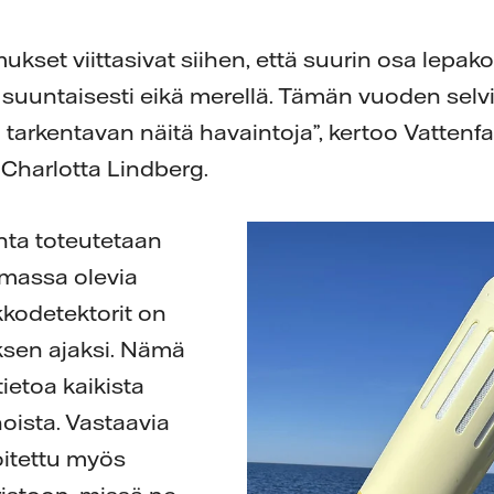
mukset viittasivat siihen, että suurin osa lepa
suuntaisesti eikä merellä. Tämän vuoden selv
a tarkentavan näitä havaintoja”, kertoo Vattenfa
 Charlotta Lindberg.
nta toteutetaan
massa olevia
akkodetektorit on
uksen ajaksi. Nämä
tietoa kaikista
oista. Vastaavia
oitettu myös