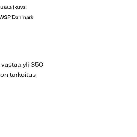
jussa (kuva:
, WSP Danmark
 vastaa yli 350
on tarkoitus