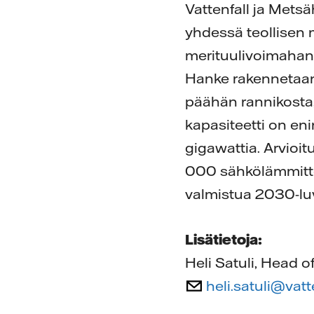
Vattenfall ja Metsä
yhdessä teollisen
merituulivoimahank
Hanke rakennetaan 
päähän rannikosta,
kapasiteetti on en
gigawattia. Arvioit
000 sähkölämmitte
valmistua 2030-luv
Lisätietoja:
Heli Satuli, Head 
heli.satuli@vat