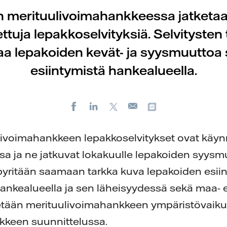
n merituulivoimahankkeessa jatketa
ttuja lepakkoselvityksiä. Selvitysten
taa lepakoiden kevät- ja syysmuuttoa 
esiintymistä hankealueella.
Facebook
LinkedIn
X
Kopioi url-osoit
Sähköposti
ivoimahankkeen lepakkoselvitykset ovat käyn
a ja ne jatkuvat lokakuulle lepakoiden syysm
 pyritään saamaan tarkka kuva lepakoiden esiin
ankealueella ja sen läheisyydessä sekä maa- et
tään merituulivoimahankkeen ympäristövaiku
nkkeen suunnittelussa.