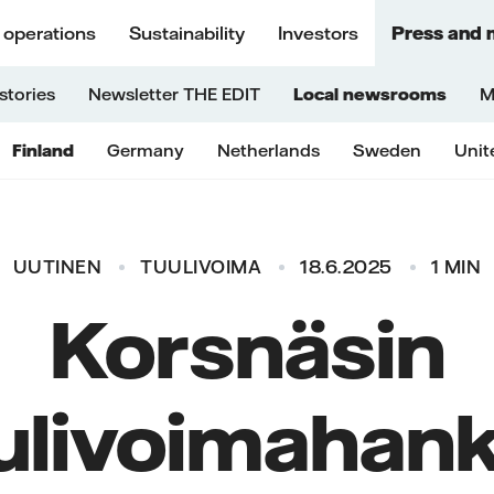
 operations
Sustainability
Investors
Press and 
stories
Newsletter THE EDIT
Local newsrooms
M
Finland
Germany
Netherlands
Sweden
Unit
UUTINEN
TUULIVOIMA
18.6.2025
1 MIN
Korsnäsin
ulivoimahan