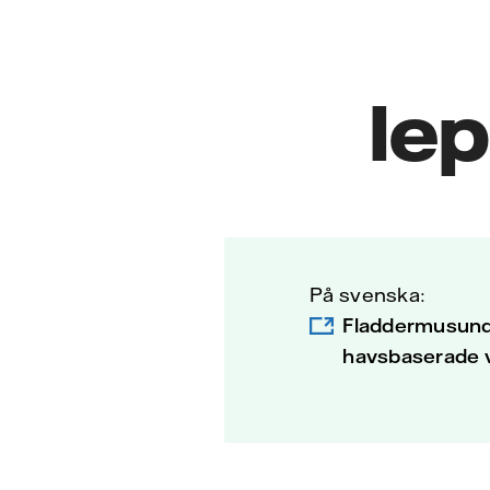
le
På svenska:
Fladdermusund
havsbaserade v