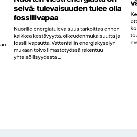
v
selvä: tulevaisuuden tulee olla
Ke
fossiilivapaa
ot
ko
Nuorille energiatulevaisuus tarkoittaa ennen
to
kaikkea kestävyyttä, oikeudenmukaisuutta ja
me
fossiilivapautta. Vattenfallin energiakyselyn
man
mukaan toivo ilmastotyössä rakentuu
yhteisöllisyydestä ...