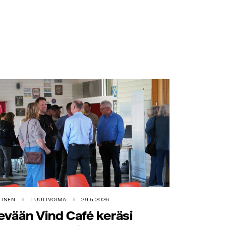
TINEN
TUULIVOIMA
29.5.2026
evään Vind Café keräsi