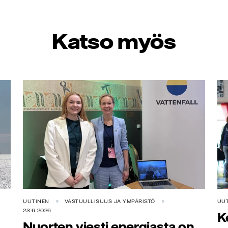
Katso myös
UUTINEN
VASTUULLISUUS JA YMPÄRISTÖ
UU
23.6.2026
K
Nuorten viesti energiasta on