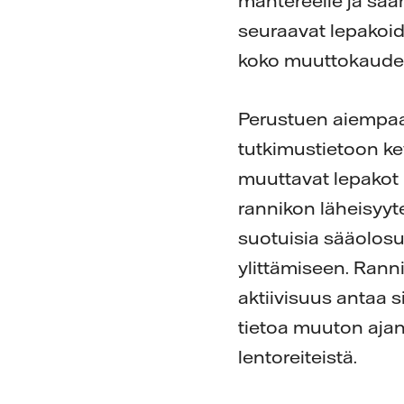
mantereelle ja saa
seuraavat lepakoid
koko muuttokauden
Perustuen aiempaa
tutkimustietoon kev
muuttavat lepakot 
rannikon läheisyy
suotuisia sääolosu
ylittämiseen. Ranni
aktiivisuus antaa s
tietoa muuton aja
lentoreiteistä.