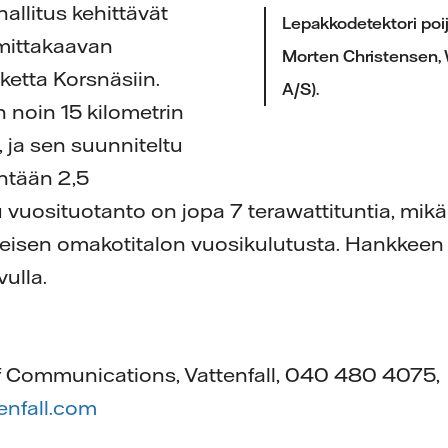
hallitus kehittävät
Lepakkodetektori poi
 mittakaavan
Morten Christensen
etta Korsnäsiin.
A/S).
noin 15 kilometrin
 ja sen suunniteltu
intään 2,5
u vuosituotanto on jopa 7 terawattituntia, mikä
isen omakotitalon vuosikulutusta. Hankkeen 
ulla.
of Communications, Vattenfall, 040 480 4075,
tenfall.com