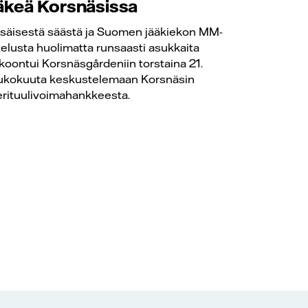
äkeä Korsnäsissa
säisestä säästä ja Suomen jääkiekon MM-
telusta huolimatta runsaasti asukkaita
koontui Korsnäsgårdeniin torstaina 21.
ukokuuta keskustelemaan Korsnäsin
rituulivoimahankkeesta.