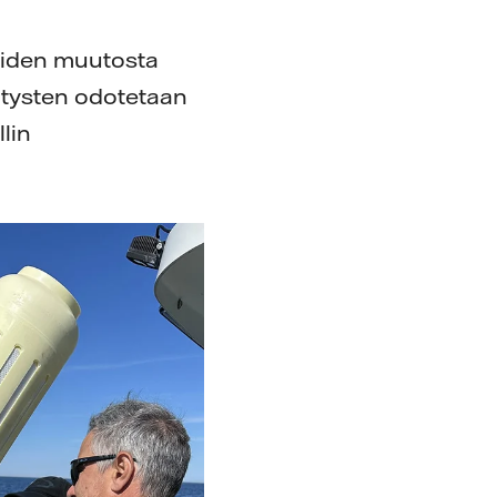
koiden muutosta
itysten odotetaan
llin