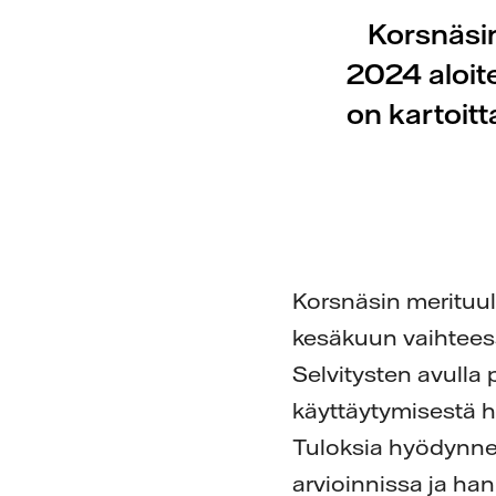
Korsnäsi
2024 aloite
on kartoit
Korsnäsin merituul
kesäkuun vaihteess
Selvitysten avulla
käyttäytymisestä h
Tuloksia hyödynne
arvioinnissa ja ha