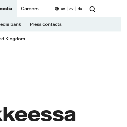
media
Careers
en
sv
de
edia bank
Press contacts
ed Kingdom
kkeessa