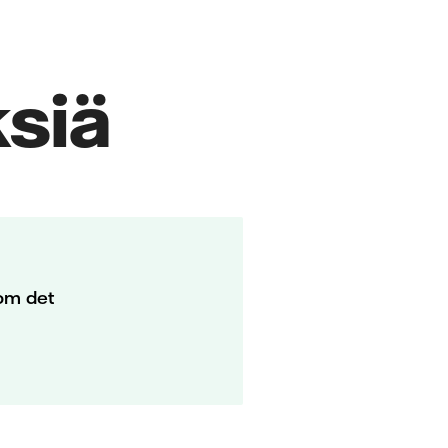
siä
om det