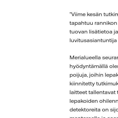
”Viime kesän tutki
tapahtuu rannikon 
tuovan lisätietoa j
luvitusasiantuntija
Merialueella seura
hyödyntämällä ole
poijuja, joihin lep
kiinnitetty tutkim
laitteet tallentavat 
lepakoiden ohilenn
detektoreita on sij