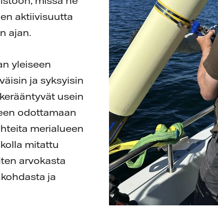
ristoon, missä ne
en aktiivisuutta
 ajan.
n yleiseen
äisin ja syksyisin
kerääntyvät usein
teen odottamaan
hteita merialueen
kolla mitattu
iten arvokasta
nkohdasta ja