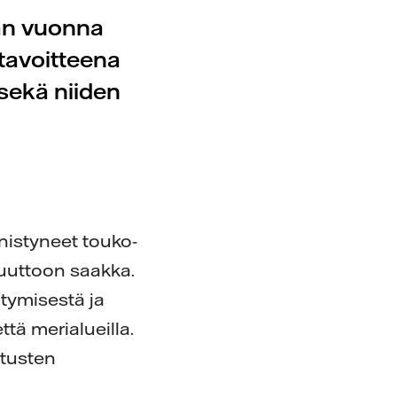
an vuonna
 tavoitteena
sekä niiden
e
nistyneet touko-
uuttoon saakka.
tymisestä ja
tä merialueilla.
tusten