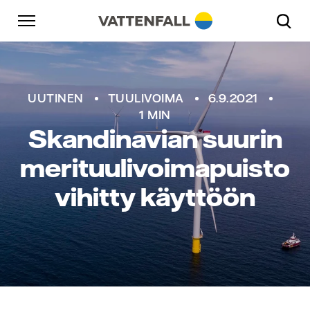
Skip to content
Päänavigaatioon
Siirry alatunnisteeseen
Päänavigaatioon
UUTINEN
TUULIVOIMA
6.9.2021
1 MIN
Skandinavian suurin
merituulivoimapuisto
vihitty käyttöön