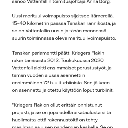
sanoo Vattenfallin toimitusjohtaja Anna Borg.
Uusi merituulivoimapuisto sijaitsee Itämerellä,
15–40 kilometrin päässä Tanskan rannikosta, ja
se on Vattenfallin uusin ja tähän mennessä
suurin toiminnassa oleva merituulivoimapuisto.
Tanskan parlamentti päätti Kriegers Flakin
rakentamisesta 2012. Toukokuussa 2020
Vattenfall aloitti ensimmäiset perustustyöt, ja
tämän vuoden alussa asennettiin
ensimmäinen 72 tuuliturbiinista. Sen jälkeen
on asennettu ja otettu käyttöön loput turbiinit.
"Kriegers Flak on ollut erittäin onnistunut
projekti, ja se on jopa edellä aikataulusta siitä
huolimatta, että rakennustöitä on tehty
maailmanlaajuisen pandemian keskellä. Se on