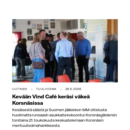
UUTINEN
TUULIVOIMA
29.5.2026
Kevään Vind Café keräsi väkeä
Korsnäsissa
Kesäisestä säästä ja Suomen jääkiekon MM-ottelusta
huolimatta runsaasti asukkaita kokoontui Korsnäsgårdeniin
torstaina 21. toukokuuta keskustelemaan Korsnäsin
merituulivoimahankkeesta.