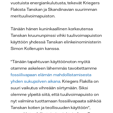
vuotuista energiankulutusta, tekevät Kriegers
Flakista Tanskan ja Skandinavian suurimman
merituulivoimapuiston.
Tänään hänen kuninkaallinen korkeutensa
Tanskan kruununpinssi vihki tuulivoimapuiston
käyttöön yhdessä Tanskan elinkeinoministerin
Simon Kollerupin kanssa.
"Tänään tapahtuvan käyttöönoton myötä
otamme askeleen lähemmäs tavoitettamme
fossiilivapaan elämän mahdollistamisesta
yhden sukupolven aikana
. Kriegers Flakilla on
suuri vaikutus vihreään siirtymään. Siksi
olemme ylpeitä siitä, että tuulivoimapuisto on
nyt valmiina tuottamaan fossiilivapaata sähköä
Tanskan kotien ja teollisuuden käyttöön",