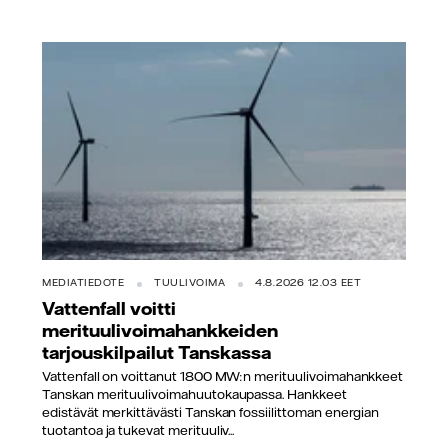
MEDIATIEDOTE
TUULIVOIMA
4.8.2026 12.03 EET
Vattenfall voitti
merituulivoimahankkeiden
tarjouskilpailut Tanskassa
Vattenfall on voittanut 1800 MW:n merituulivoimahankkeet
Tanskan merituulivoimahuutokaupassa. Hankkeet
edistävät merkittävästi Tanskan fossiilittoman energian
tuotantoa ja tukevat merituuliv...