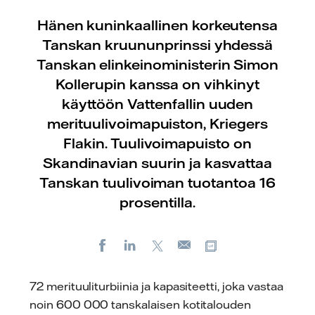
Hänen kuninkaallinen korkeutensa
Tanskan kruununprinssi yhdessä
Tanskan elinkeinoministerin Simon
Kollerupin kanssa on vihkinyt
käyttöön Vattenfallin uuden
merituulivoimapuiston, Kriegers
Flakin. Tuulivoimapuisto on
Skandinavian suurin ja kasvattaa
Tanskan tuulivoiman tuotantoa 16
prosentilla.
Facebook
LinkedIn
X
Kopioi url-osoite
Sähköposti
72 merituuliturbiinia ja kapasiteetti, joka vastaa
noin 600 000 tanskalaisen kotitalouden