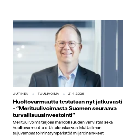
UUTINEN
TUULIVOIMA
21.4.2026
Huoltovarmuutta testataan nyt jatkuvasti
– "Merituulivoimasta Suomen seuraava
turvallisuusinvestointi"
Merituulivoima tarjoaa mahdollisuuden vahvistaa sekä
huoltovarmuutta että talouskasvua. Mutta ilman
sujuvampaa toimintaympäristöä miljardihankkeet