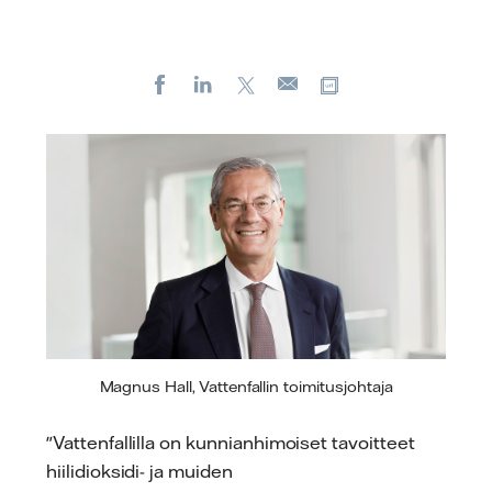
Facebook
LinkedIn
X
Kopioi url-osoite
Sähköposti
Magnus Hall, Vattenfallin toimitusjohtaja
"Vattenfallilla on kunnianhimoiset tavoitteet
hiilidioksidi- ja muiden