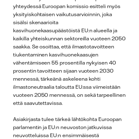
yhteydessä Euroopan komissio esitteli myös
yksityiskohtaisen vaikutusarvioinnin, joka
sisälsi skenaarioita
kasvihuonekaasupäästöistä EU:n alueella ja
kaikilla yhteiskunnan sektoreilla vuoteen 2050
saakka. Se osoittaa, että ilmastotavoitteen
tiukentaminen kasvihuonekaasujen
vähentämiseen 55 prosentilla nykyisen 40
prosentin tavoitteen sijaan vuoteen 2030
mennessä, tärkeänä askeleena kohti
ilmastoneutraalia taloutta EU:ssa viimeistään
vuoteen 2050 mennessä, on sekä tarpeellinen
että saavutettavissa.
Asiakirjasta tulee tärkeä lähtökohta Euroopan
parlamentin ja EU:n neuvoston jatkuvissa
neuvotteluissa EU:n ensimmäisestä