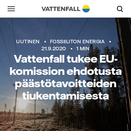
Skip to content
Päänavigaatioon
Siirry alatunnisteeseen
Päänavigaatioon
UUTINEN
FOSSIILITON ENERGIA
21.9.2020
1 MIN
Vattenfall tukee EU-
komission ehdotusta
päästötavoitteiden
tiukentamisesta