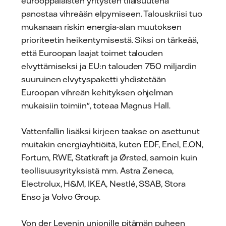
eurooppalaisten yritysten tilaisuutena
panostaa vihreään elpymiseen. Talouskriisi tuo
mukanaan riskin energia-alan muutoksen
prioriteetin heikentymisestä. Siksi on tärkeää,
että Euroopan laajat toimet talouden
elvyttämiseksi ja EU:n talouden 750 miljardin
suuruinen elvytyspaketti yhdistetään
Euroopan vihreän kehityksen ohjelman
mukaisiin toimiin", toteaa Magnus Hall.
Vattenfallin lisäksi kirjeen taakse on asettunut
muitakin energiayhtiöitä, kuten EDF, Enel, E.ON,
Fortum, RWE, Statkraft ja Ørsted, samoin kuin
teollisuusyrityksistä mm. Astra Zeneca,
Electrolux, H&M, IKEA, Nestlé, SSAB, Stora
Enso ja Volvo Group.
Von der Leyenin unionille pitämän puheen