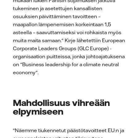
mukaan lukien Pariisin sopimuksen jatkuva
tukeminen ja asetettujen kansallisten
osuuksien päivittäminen tavoitteen –
maapallon lämpenemisen korkeintaan 1,5
asteella – saavuttamiseksi voi rohkaista myös
muita maita samaan." Kirje lähetettiin European
Corporate Leaders Groups (GLC Europe) -
organisaation puitteissa, jonka johtoajatuksena
on "Business leadership for a climate neutral
economy".
Mahdollisuus vihreään
elpymiseen
"Näemme tiukennetut päästötavoitteet EU:n ja