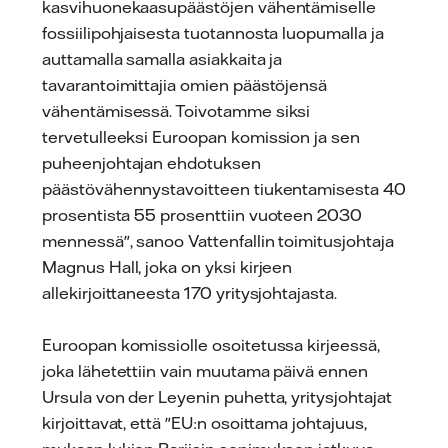
kasvihuonekaasupäästöjen vähentämiselle
fossiilipohjaisesta tuotannosta luopumalla ja
auttamalla samalla asiakkaita ja
tavarantoimittajia omien päästöjensä
vähentämisessä. Toivotamme siksi
tervetulleeksi Euroopan komission ja sen
puheenjohtajan ehdotuksen
päästövähennystavoitteen tiukentamisesta 40
prosentista 55 prosenttiin vuoteen 2030
mennessä", sanoo Vattenfallin toimitusjohtaja
Magnus Hall, joka on yksi kirjeen
allekirjoittaneesta 170 yritysjohtajasta.
Euroopan komissiolle osoitetussa kirjeessä,
joka lähetettiin vain muutama päivä ennen
Ursula von der Leyenin puhetta, yritysjohtajat
kirjoittavat, että "EU:n osoittama johtajuus,