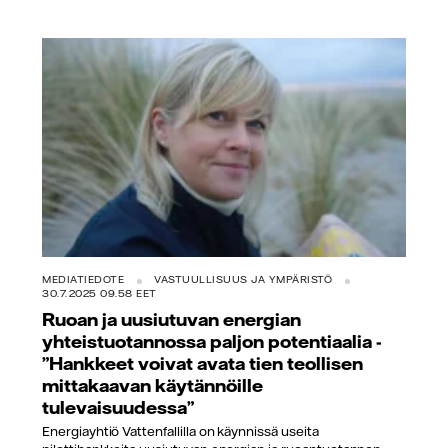
MEDIATIEDOTE
VASTUULLISUUS JA YMPÄRISTÖ
30.7.2025 09.58 EET
Ruoan ja uusiutuvan energian
yhteistuotannossa paljon potentiaalia -
”Hankkeet voivat avata tien teollisen
mittakaavan käytännöille
tulevaisuudessa”
Energiayhtiö Vattenfallilla on käynnissä useita