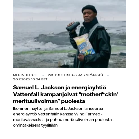
MEDIATIEDOTE
VASTUULLISUUS JA YMPÄRISTÖ
30.7.2025 10.04 EET
Samuel L. Jackson ja energiayhtiö
Vattenfall kampanjoivat “motherf*ckin'
merituulivoiman” puolesta
Ikoninen näyttelijä Samuel L. Jackson lanseeraa
energiayhtiö Vattenfallin kanssa Wind Farmed -
merileväsnacksit ja puhuu merituulivoiman puolesta –
omintakeisella tyylillään.