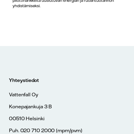
pilottihankkeita uusiutuvan energian ja ruoantuotannon
yhdistämiseksi.
Yhteystiedot
Vattenfall Oy
Konepajankuja 3 B
00510 Helsinki
Puh. 020 710 2000 (mpm/pvm)