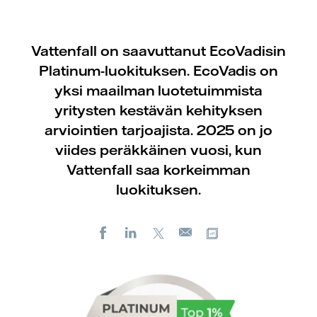
Vattenfall on saavuttanut EcoVadisin
Platinum-luokituksen. EcoVadis on
yksi maailman luotetuimmista
yritysten kestävän kehityksen
arviointien tarjoajista. 2025 on jo
viides peräkkäinen vuosi, kun
Vattenfall saa korkeimman
luokituksen.
Facebook
LinkedIn
X
Kopioi url-osoite
Sähköposti