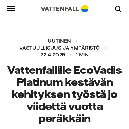
Skip to content
Päänavigaatioon
Siirry alatunnisteeseen
Päänavigaatioon
UUTINEN
VASTUULLISUUS JA YMPÄRISTÖ
22.4.2025
1 MIN
Vattenfallille EcoVadis
Platinum kestävän
kehityksen työstä jo
viidettä vuotta
peräkkäin