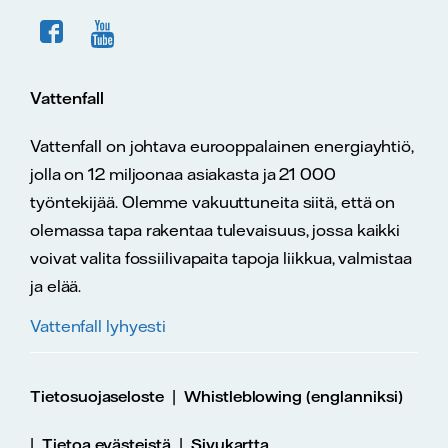
Vattenfall
Vattenfall on johtava eurooppalainen energiayhtiö,
jolla on 12 miljoonaa asiakasta ja 21 000
työntekijää. Olemme vakuuttuneita siitä, että on
olemassa tapa rakentaa tulevaisuus, jossa kaikki
voivat valita fossiilivapaita tapoja liikkua, valmistaa
ja elää.
Vattenfall lyhyesti
|
Tietosuojaseloste
Whistleblowing (englanniksi)
|
|
Tietoa evästeistä
Sivukartta