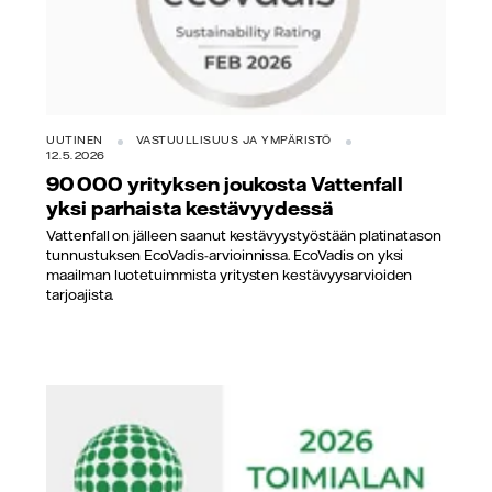
UUTINEN
VASTUULLISUUS JA YMPÄRISTÖ
12.5.2026
90 000 yrityksen joukosta Vattenfall
yksi parhaista kestävyydessä
Vattenfall on jälleen saanut kestävyystyöstään platinatason
tunnustuksen EcoVadis-arvioinnissa. EcoVadis on yksi
maailman luotetuimmista yritysten kestävyysarvioiden
tarjoajista.