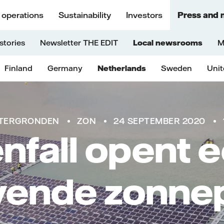
 operations
Sustainability
Investors
Press and 
stories
Newsletter THE EDIT
Local newsrooms
M
Finland
Germany
Netherlands
Sweden
Uni
TERGRONDEN
ZON
24 SEPTEMBER 2020
nfall opent 
jvende zonne