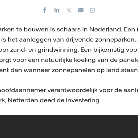
Facebook
LinkedIn
X
Kopieer url
E-
mail
ken te bouwen is schaars in Nederland. Een 
 is het aanleggen van drijvende zonneparken, 
oor zand- en grindwinning. Een bijkomstig voor
rgt voor een natuurlijke koeling van de panel
nt dan wanneer zonnepanelen op land staan
 hoofdaannemer verantwoordelijk voor de aanl
k, Netterden deed de investering.