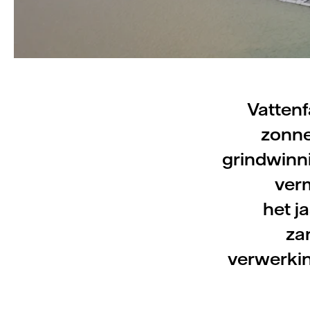
Vattenf
zonne
grindwinn
ver
het j
za
verwerkin