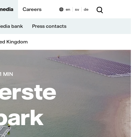
media
Careers
en
sv
de
edia bank
Press contacts
ted Kingdom
1 MIN
eerste
park