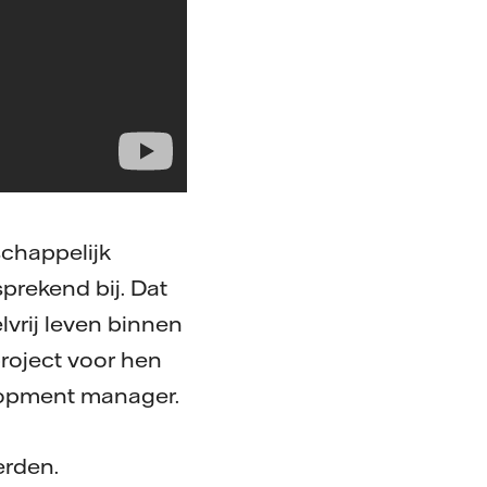
schappelijk
prekend bij. Dat
lvrij leven binnen
project voor hen
elopment manager.
erden.