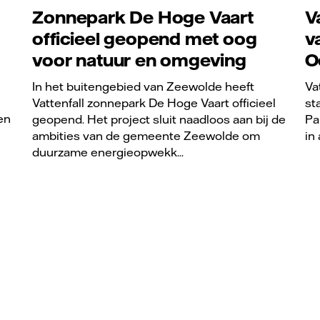
Zonnepark De Hoge Vaart
V
officieel geopend met oog
v
voor natuur en omgeving
O
In het buitengebied van Zeewolde heeft
Va
Vattenfall zonnepark De Hoge Vaart officieel
st
en
geopend. Het project sluit naadloos aan bij de
Pa
ambities van de gemeente Zeewolde om
in
duurzame energieopwekk...