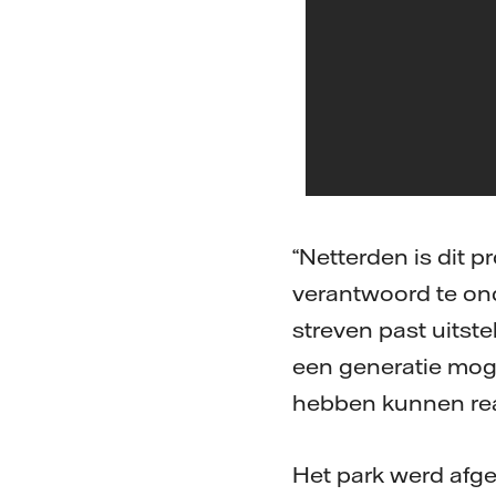
“Netterden is dit p
verantwoord te ond
streven past uitste
een generatie mogel
hebben kunnen real
Het park werd afge