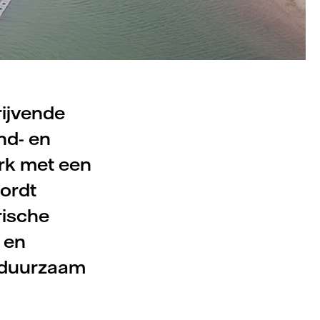
rijvende
nd- en
rk met een
ordt
rische
 en
t duurzaam