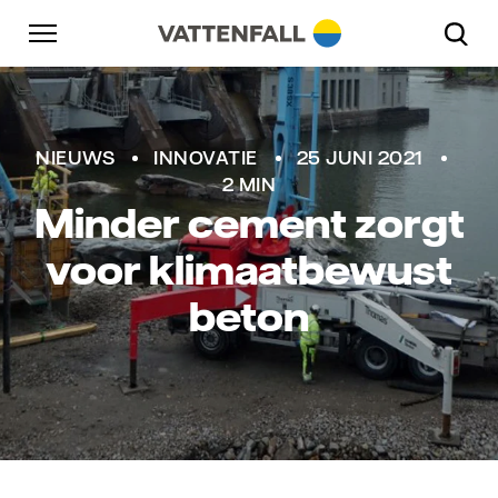
Naar content
Naar hoofdnavigatie
Ga naar footer
Naar hoofdnavigatie
Vattenfall
NIEUWS
INNOVATIE
25 JUNI 2021
2 MIN
Minder cement zorgt
voor klimaatbewust
beton