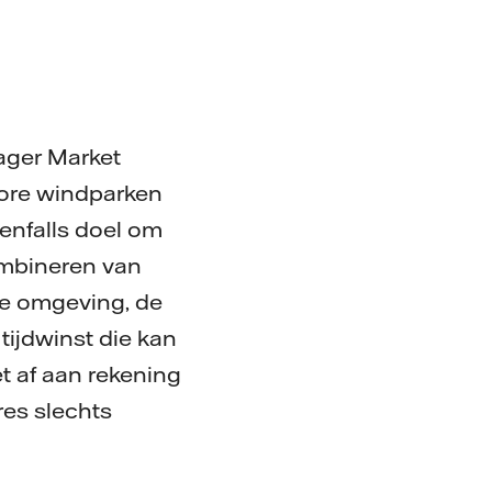
ager Market
ore windparken
tenfalls doel om
combineren van
de omgeving, de
tijdwinst die kan
t af aan rekening
es slechts