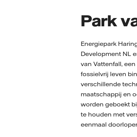
Park v
Energiepark Harin
Development NL en
van Vattenfall, een
fossielvrij leven 
verschillende tech
maatschappij en ook
worden geboekt bij
te houden met ver
eenmaal doorlopen 