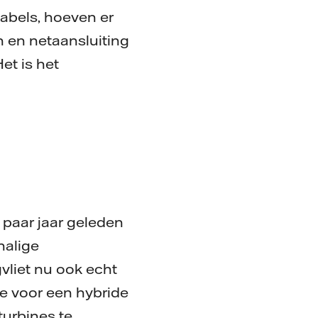
abels, hoeven er
 en netaansluiting
et is het
 paar jaar geleden
halige
vliet nu ook echt
dee voor een hybride
turbines te