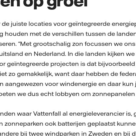
en op groei
r de juiste locaties voor geïntegreerde energi
g houden met de verschillen tussen de landen
liseren. “Met grootschalig zon focussen we on
Duitsland en Nederland. In die landen kijken w
or geïntegreerde projecten is dat bijvoorbeeld
et zo gemakkelijk, want daar hebben de feder
en aangewezen voor windenergie en daar kun j
eten we dus echt lobbyen om zonnepanelen t
anden waar Vattenfall al energieleverancier is, 
n zonneparken ook batterijen geplaatst kunn
ndere bij twee windparken in Zweden en bij di