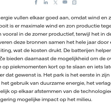
Facebook
LinkedIn
X
Kopieer url
E-
mail
rgie vullen elkaar goed aan, omdat wind en z
ooit is er maximale wind en zon productie tege
vooral in de zomer productief, terwijl het in d
everen deze bronnen samen het hele jaar door el
iting, wat de kosten drukt. De batterijen help
 Ze bieden daarnaast de mogelijkheid om de ov
op piekmomenten kort op te slaan en iets late
 dat gewenst is. Het park is het eerste in zijn
het gebruik van duurzame energie, het verla
elijk op elkaar afstemmen van de technologieë
ering mogelijke impact op het milieu.