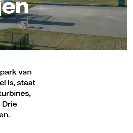
jen
epark van
l is, staat
turbines,
 Drie
en.