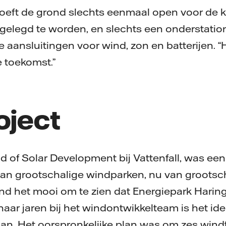
oeft de grond slechts eenmaal open voor de k
elegd te worden, en slechts een onderstation
e aansluitingen voor wind, zon en batterijen. “H
 toekomst.”
oject
d of Solar Development bij Vattenfall, was een
van grootschalige windparken, nu van grootsc
ind het mooi om te zien dat Energiepark Haring
n haar jaren bij het windontwikkelteam is het i
an. Het oorspronkelijke plan was om zes wind