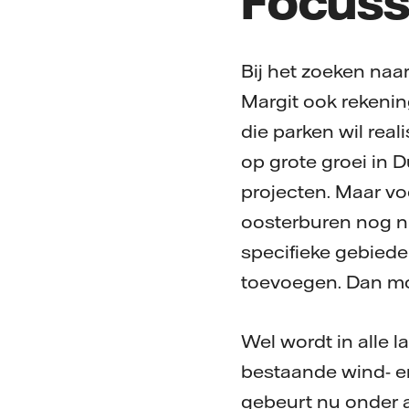
Focuss
Bij het zoeken naa
Margit ook rekenin
die parken wil rea
op grote groei in 
projecten. Maar vo
oosterburen nog ni
specifieke gebied
toevoegen. Dan mo
Wel wordt in alle l
bestaande wind- e
gebeurt nu onder a