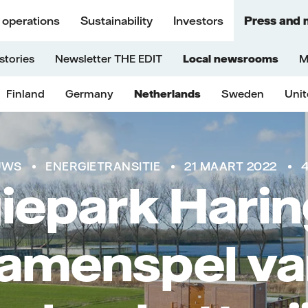
 operations
Sustainability
Investors
Press and 
stories
Newsletter THE EDIT
Local newsrooms
M
Finland
Germany
Netherlands
Sweden
Uni
UWS
ENERGIETRANSITIE
21 MAART 2022
4
iepark Haring
amenspel va