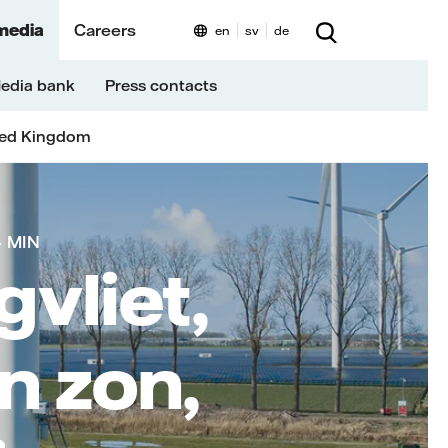
media
Careers
en
sv
de
edia bank
Press contacts
ted Kingdom
 MIN
vliet,
n zon,