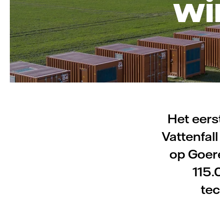
wi
Het eers
Vattenfall
op Goere
115.
te