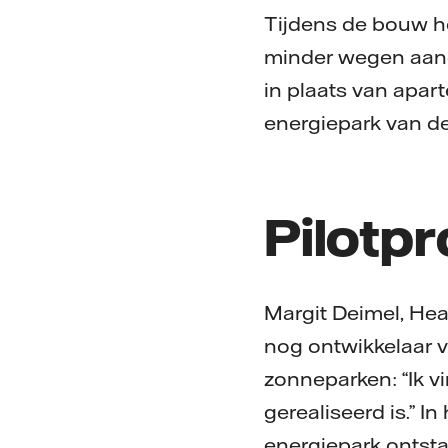
Tijdens de bouw h
minder wegen aang
in plaats van apart
energiepark van de
Pilotpr
Margit Deimel, Hea
nog ontwikkelaar 
zonneparken: “Ik v
gerealiseerd is.” I
energiepark ontsta