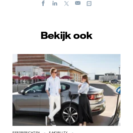
Facebook
LinkedIn
X
Kopieer url
E-
mail
Bekijk ook
Vattenfall/Jeanette Hägglund
PERSBERICHTEN
E-MOBILITY