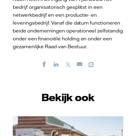
bedrijf organisatorisch gesplitst in een
netwerkbedrijf en een productie- en
leveringsbedrijf. Vanaf die datum functioneren
beide ondernemingen operationeel zelfstandig
onder een financiële holding en onder een
gezamenlijke Raad van Bestuur.
Facebook
LinkedIn
X
Kopieer url
E-
mail
Bekijk ook
Vattenfall/Jeanette Hägglund