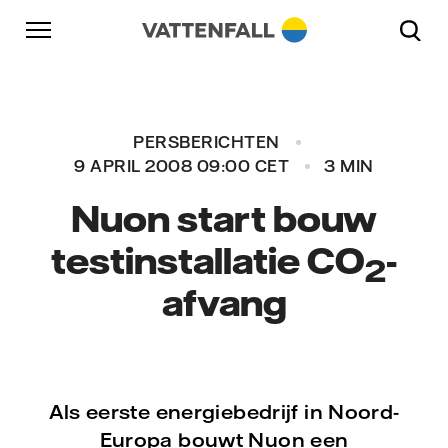
Naar content
Naar hoofdnavigatie
Ga naar footer
Naar hoofdnavigatie
PERSBERICHTEN
9 APRIL 2008 09:00 CET
3 MIN
Nuon start bouw
testinstallatie
CO
-
2
afvang
Als eerste energiebedrijf in Noord-
Europa bouwt Nuon een