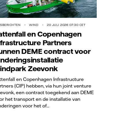
RSBERICHTEN
WIND
20 JULI 2026 07:30 CET
attenfall en Copenhagen
nfrastructure Partners
unnen DEME contract voor
underingsinstallatie
indpark Zeevonk
ttenfall en Copenhagen Infrastructure
rtners (CIP) hebben, via hun joint venture
evonk, een contract toegekend aan DEME
or het transport en de installatie van
nderingen voor het of...