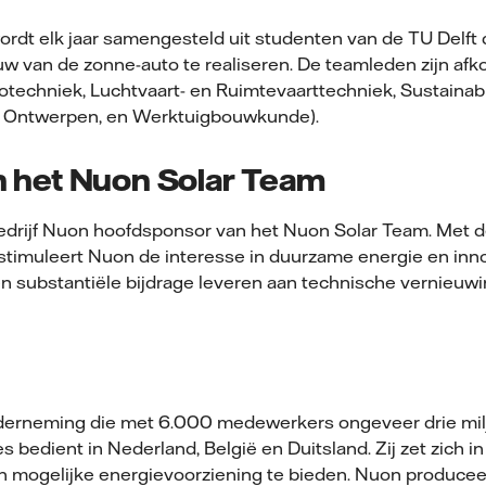
dt elk jaar samengesteld uit studenten van de TU Delft d
 van de zonne-auto te realiseren. De teamleden zijn afko
rotechniek, Luchtvaart- en Ruimtevaarttechniek, Sustaina
l Ontwerpen, en Werktuigbouwkunde).
 het Nuon Solar Team
edrijf Nuon hoofdsponsor van het Nuon Solar Team. Met de
stimuleert Nuon de interesse in duurzame energie en inno
 substantiële bijdrage leveren aan technische vernieuw
derneming die met 6.000 medewerkers ongeveer drie mi
es bedient in Nederland, België en Duitsland. Zij zet zich 
n mogelijke energievoorziening te bieden. Nuon produceer