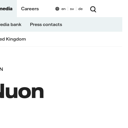
media
Careers
en
sv
de
edia bank
Press contacts
ted Kingdom
IN
Nuon