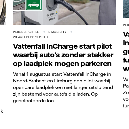
PE
V
PERSBERICHTEN
E-MOBILITY
29 JULI 2026 11:11 CET
I
Vattenfall InCharge start pilot
g
waarbij auto's zonder stekker
f
op laadplek mogen parkeren
w
Vanaf 1 augustus start Vattenfall InCharge in
Va
Noord-Brabant en Limburg een pilot waarbij
Pa
openbare laadplekken niet langer uitsluitend
Ze
zijn bestemd voor auto's die laden. Op
vo
geselecteerde loc...
fu
ek