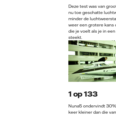
Deze test was van groot
nu toe geschatte lucht
minder de luchtweersta
weer een grotere kans 
die je voelt als je in e
steekt.
1 op 133
Nuna5 ondervindt 30% m
keer kleiner dan die v