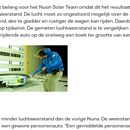
 belang voor het Nuon Solar Team omdat dit het resultaat
weerstand. De lucht moet zo ongestoord mogelijk over de
nd, des te gladder en rustiger de wagen kan rijden. Daar
op tijdwinst. De gemeten luchtweerstand is te vergelijke
en rijdende auto op de snelweg een boek ter grootte van ee
inder luchtweerstand dan de vorige Nuna. De weerstand i
an een gewone personenauto. "Een gemiddelde personenau