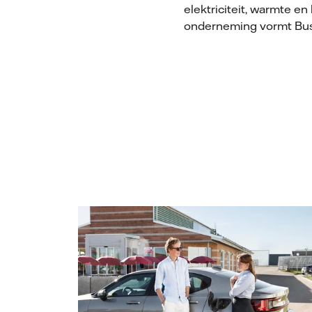
elektriciteit, warmte e
onderneming vormt Busi
Vattenfall/Jeanette Hägglund