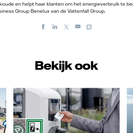
n koude en helpt haar klanten om het energieverbruik te b
ness Group Benelux van de Vattenfall Group.
Facebook
LinkedIn
X
Kopieer url
E-
mail
Bekijk ook
Vattenfall/Jorrit Lousberg