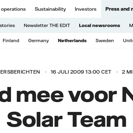
 operations
Sustainability
Investors
Press and 
stories
Newsletter THE EDIT
Local newsrooms
M
Finland
Germany
Netherlands
Sweden
Uni
PERSBERICHTEN
16 JULI 2009 13:00 CET
2 M
d mee voor 
Solar Team