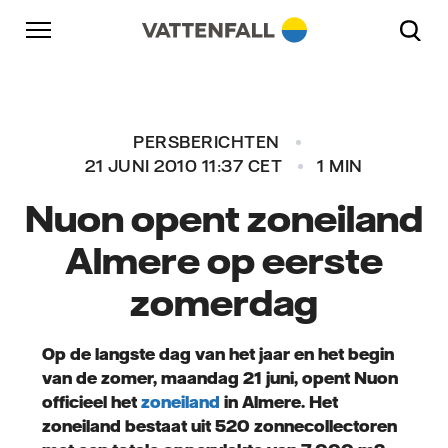
Naar content
Naar hoofdnavigatie
Ga naar footer
Naar hoofdnavigatie
PERSBERICHTEN
21 JUNI 2010 11:37 CET
1 MIN
Nuon opent zoneiland
Almere op eerste
zomerdag
Op de langste dag van het jaar en het begin
van de zomer, maandag 21 juni, opent Nuon
officieel het
zoneiland
in Almere. Het
zoneiland bestaat uit 520 zonnecollectoren