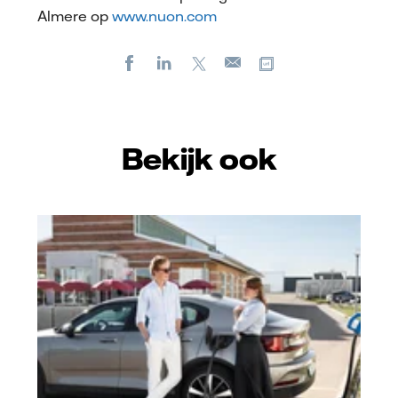
Almere op
www.nuon.com
Facebook
LinkedIn
X
Kopieer url
E-
mail
Bekijk ook
Vattenfall/Jeanette Hägglund