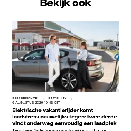
Bekijk ook
Vattenfall/Jeanette Hägglund
PERSBERICHTEN
E-MOBILITY
6 AUGUSTUS 2026 10:43 CET
Elektrische vakantierijder komt
laadstress nauwelijks tegen: twee derde
vindt onderweg eenvoudig een laadplek
Terwijl veel Nederlanders de auto pakken richting de