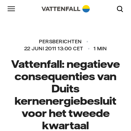
Naar content
Naar hoofdnavigatie
Ga naar footer
Naar hoofdnavigatie
PERSBERICHTEN
22 JUNI 2011 13:00 CET
1 MIN
Vattenfall: negatieve
consequenties van
Duits
kernenergiebesluit
voor het tweede
kwartaal