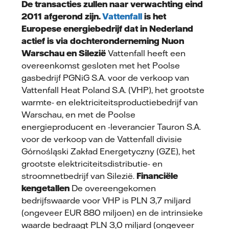
De transacties zullen naar verwachting eind
2011 afgerond zijn.
Vattenfall
is het
Europese energiebedrijf dat in Nederland
actief is via dochteronderneming Nuon
Warschau en Silezië
Vattenfall heeft een
overeenkomst gesloten met het Poolse
gasbedrijf PGNiG S.A. voor de verkoop van
Vattenfall Heat Poland S.A. (VHP), het grootste
warmte- en elektriciteitsproductiebedrijf van
Warschau, en met de Poolse
energieproducent en -leverancier Tauron S.A.
voor de verkoop van de Vattenfall divisie
Górnośląski Zakład Energetyczny (GZE), het
grootste elektriciteitsdistributie- en
stroomnetbedrijf van Silezië.
Financiële
kengetallen
De overeengekomen
bedrijfswaarde voor VHP is PLN 3,7 miljard
(ongeveer EUR 880 miljoen) en de intrinsieke
waarde bedraagt PLN 3,0 miljard (ongeveer