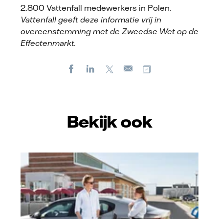
2.800 Vattenfall medewerkers in Polen.
Vattenfall geeft deze informatie vrij in
overeenstemming met de Zweedse Wet op de
Effectenmarkt.
Facebook
LinkedIn
X
Kopieer url
E-
mail
Bekijk ook
Vattenfall/Jeanette Hägglund