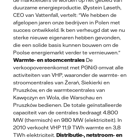
de marktleiders te worden op het gebied van
duurzame energieproductie. Øystein Løseth,
CEO van Vattenfall, vertelt: "We hebben de
afgelopen jaren onze bedrijven in Polen met
succes ontwikkeld. Ik ben verheugd dat we nu
sterke nieuwe eigenaren hebben gevonden,
die een solide basis kunnen bouwen om de
Poolse energiemarkt verder te vernieuwen."
Warmte- en stoomcentrales
De
verkoopovereenkomst met PGNiG omvat alle
activiteiten van VHP, waaronder de warmte- en
stroomcentrales van Żerań, Siekierki en
Pruszków, en de warmtecentrales van
Kawęczyn en Wola, die Warschau en
Pruszków bedienen. De totale geïnstalleerde
capaciteit van de centrales bedraagt 4.800
MW (thermisch) en 980 MW (elektriciteit). In
2010 verkocht VHP 11,9 TWh warmte en 3,8
TWh elektriciteit.
Distributie-, netstroom- en