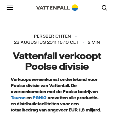
Naar content
Naar hoofdnavigatie
Ga naar footer
Naar hoofdnavigatie
PERSBERICHTEN
23 AUGUSTUS 2011 15:10 CET
2 MIN
Vattenfall verkoopt
Poolse divisie
Verkoopovereenkomst ondertekend voor
Poolse divisie van Vattenfall. De
overeenkomsten met de Poolse bedrijven
Tauron
en
PGNiG
omvatten alle productie-
en distributiefaciliteiten voor een
totaalbedrag van ongeveer EUR 1,8 miljard.