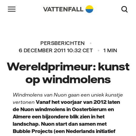
Naar content
Naar hoofdnavigatie
Ga naar footer
Naar hoofdnavigatie
PERSBERICHTEN
6 DECEMBER 2011 10:32 CET
1 MIN
Wereldprimeur: kunst
op windmolens
Windmolens van Nuon gaan een uniek kunstje
vertonen
Vanaf het voorjaar van 2012 laten
de Nuon windmolens in Oosterbierum en
Almere een bijzondere blik zien in het
landschap. Nuon start dan samen met
Bubble Projects (een Nederlands initiatief