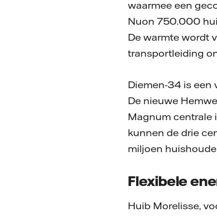
waarmee een gecom
Nuon 750.000 huis
De warmte wordt ve
transportleiding o
Diemen-34 is een 
De nieuwe Hemweg-9
Magnum centrale in
kunnen de drie ce
miljoen huishoudens
Flexibele ene
Huib Morelisse, vo