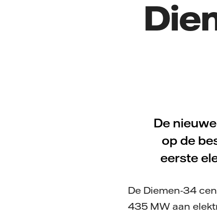
Diem
De nieuwe
op de be
eerste ele
De Diemen-34 cent
435 MW aan elektr