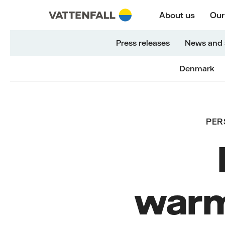
Naar content
Naar hoofdnavigatie
Ga naar footer
Naar hoofdnavigatie
About us
Our
Press releases
News and 
Denmark
PER
warm