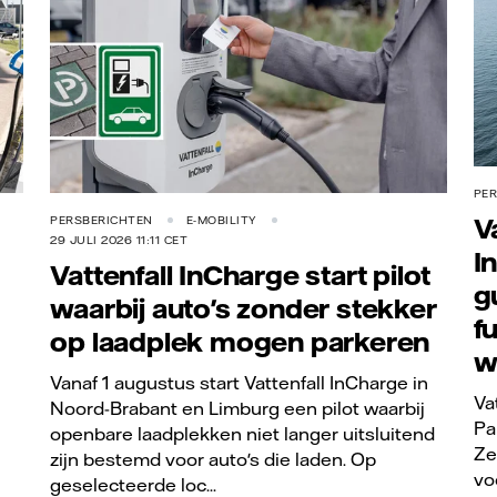
PE
V
PERSBERICHTEN
E-MOBILITY
29 JULI 2026 11:11 CET
I
Vattenfall InCharge start pilot
g
waarbij auto's zonder stekker
f
op laadplek mogen parkeren
w
Vanaf 1 augustus start Vattenfall InCharge in
Va
Noord-Brabant en Limburg een pilot waarbij
Pa
openbare laadplekken niet langer uitsluitend
Ze
zijn bestemd voor auto's die laden. Op
vo
geselecteerde loc...