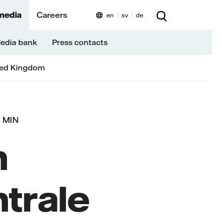
media
Careers
en
sv
de
edia bank
Press contacts
ted Kingdom
1 MIN
n
trale