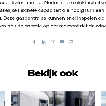
ascentrales aan het Nederlandse elektriciteits
elijke flexibele capaciteit die nodig is in ee
. Deze gascentrales kunnen snel inspelen op 
en ook de energie op het moment dat de wind 
Facebook
LinkedIn
X
Kopieer url
E-
mail
Bekijk ook
Vattenfall/Jorrit Lousberg