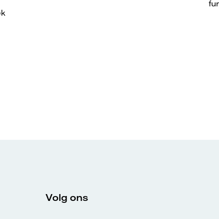
fu
ek
Volg ons