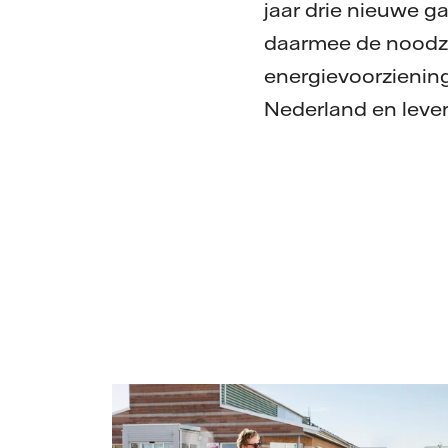
jaar drie nieuwe g
daarmee de noodzak
energievoorziening
Nederland en lever
Vattenfall/Jeanette Hägglund