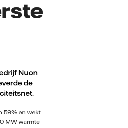
erste
drijf Nuon
everde de
citeitsnet.
an 59% en wekt
 260 MW warmte