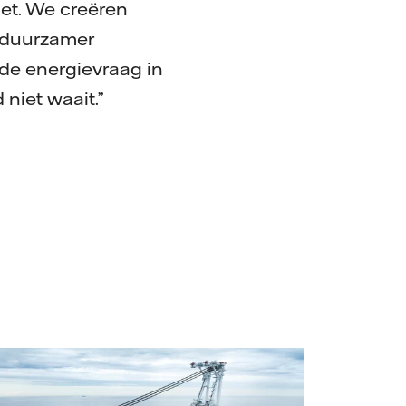
net. We creëren
n duurzamer
de energievraag in
niet waait.”