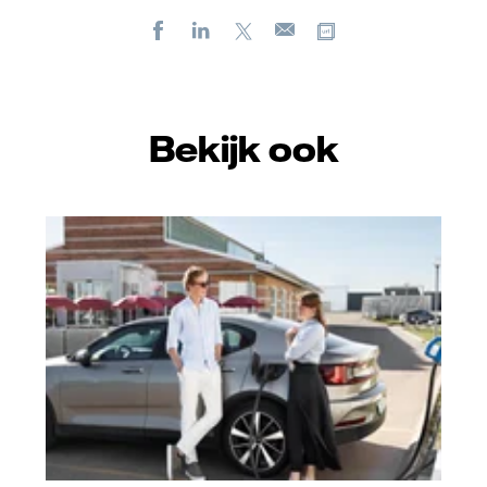
Facebook
LinkedIn
X
Kopieer url
E-
mail
Bekijk ook
Vattenfall/Jeanette Hägglund