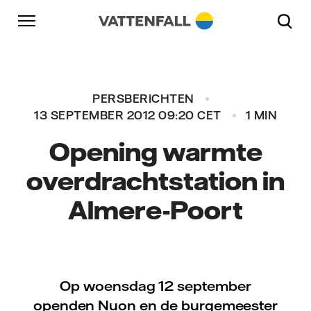
Naar content
Naar hoofdnavigatie
Ga naar footer
Naar hoofdnavigatie
PERSBERICHTEN
13 SEPTEMBER 2012 09:20 CET
1 MIN
Opening warmte
overdrachtstation in
Almere-Poort
Op woensdag 12 september
openden Nuon en de burgemeester