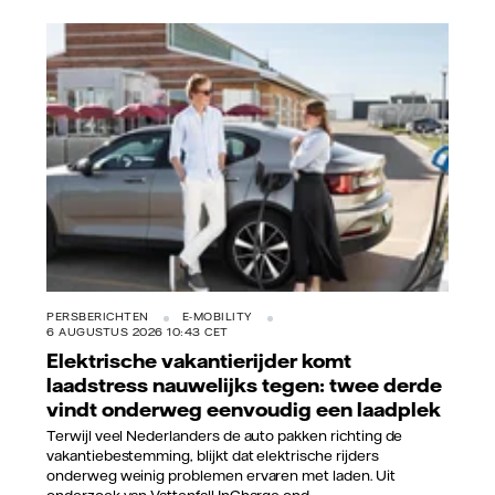
Vattenfall/Jeanette Hägglund
PERSBERICHTEN
E-MOBILITY
6 AUGUSTUS 2026 10:43 CET
Elektrische vakantierijder komt
laadstress nauwelijks tegen: twee derde
vindt onderweg eenvoudig een laadplek
Terwijl veel Nederlanders de auto pakken richting de
vakantiebestemming, blijkt dat elektrische rijders
onderweg weinig problemen ervaren met laden. Uit
onderzoek van Vattenfall InCharge ond...