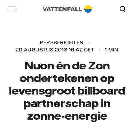
Naar content
Naar hoofdnavigatie
Ga naar footer
Naar hoofdnavigatie
PERSBERICHTEN
20 AUGUSTUS 2013 16:42 CET
1 MIN
Nuon én de Zon
ondertekenen op
levensgroot billboard
partnerschap in
zonne-energie