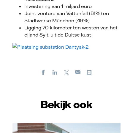
Investering van 1 miljard euro
Joint venture van Vattenfall (51%) en
Stadtwerke München (49%)
Ligging 70 kilometer ten westen van het
eiland Sylt, uit de Duitse kust
Facebook
LinkedIn
X
Kopieer url
E-
mail
Bekijk ook
Vattenfall/Jeanette Hägglund