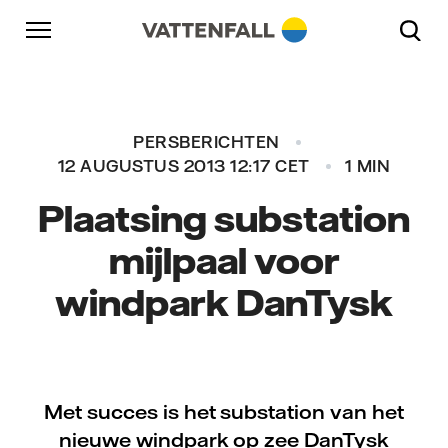
Naar content
Naar hoofdnavigatie
Ga naar footer
Naar hoofdnavigatie
PERSBERICHTEN
12 AUGUSTUS 2013 12:17 CET
1 MIN
Plaatsing substation
mijlpaal voor
windpark DanTysk
Met succes is het substation van het
nieuwe windpark op zee DanTysk