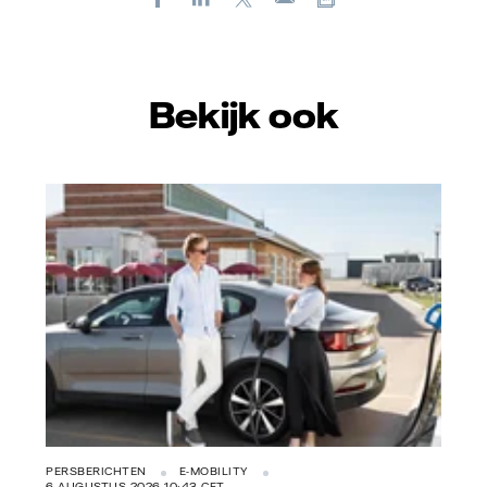
E-
mail
Bekijk ook
Vattenfall/Jeanette Hägglund
PERSBERICHTEN
E-MOBILITY
6 AUGUSTUS 2026 10:43 CET