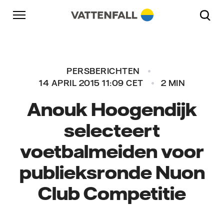
Naar content
Naar hoofdnavigatie
Ga naar footer
Naar hoofdnavigatie
PERSBERICHTEN
14 APRIL 2015 11:09 CET
2 MIN
Anouk Hoogendijk
selecteert
voetbalmeiden voor
publieksronde Nuon
Club Competitie