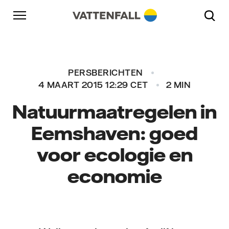
Naar content
Naar hoofdnavigatie
Ga naar footer
Naar hoofdnavigatie
PERSBERICHTEN
4 MAART 2015 12:29 CET
2 MIN
Natuurmaatregelen in
Eemshaven: goed
voor ecologie en
economie