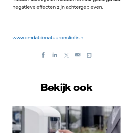
negatieve effecten zijn achtergebleven.
www.omdatdenatuuronsliefis.nl
Facebook
LinkedIn
X
Kopieer url
E-
mail
Bekijk ook
Vattenfall/Jorrit Lousberg