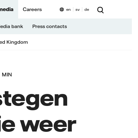
media
Careers
en
sv
de
edia bank
Press contacts
ted Kingdom
1 MIN
stegen
ie weer