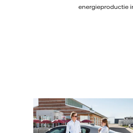
energieproductie i
Vattenfall/Jeanette Hägglund