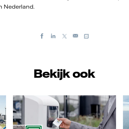
n Nederland.
Facebook
LinkedIn
X
Kopieer url
E-
mail
Bekijk ook
Vattenfall/Jorrit Lousberg