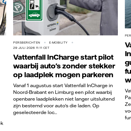
PE
V
PERSBERICHTEN
E-MOBILITY
29 JULI 2026 11:11 CET
I
Vattenfall InCharge start pilot
g
waarbij auto's zonder stekker
f
op laadplek mogen parkeren
w
Vanaf 1 augustus start Vattenfall InCharge in
Va
Noord-Brabant en Limburg een pilot waarbij
Pa
openbare laadplekken niet langer uitsluitend
Ze
zijn bestemd voor auto's die laden. Op
vo
geselecteerde loc...
fu
ek