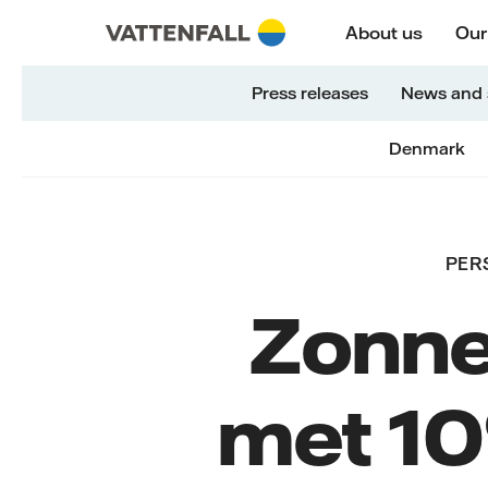
Naar content
Naar hoofdnavigatie
Ga naar footer
Naar hoofdnavigatie
About us
Our
Press releases
News and 
Denmark
PER
Zonne
met 10