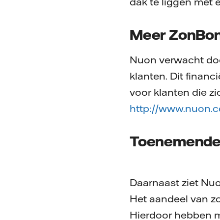
dak te liggen met
Meer ZonBo
Nuon verwacht doo
klanten. Dit financ
voor klanten die z
http://www.nuon.c
Toenemende 
Daarnaast ziet Nuo
Het aandeel van zo
Hierdoor hebben m