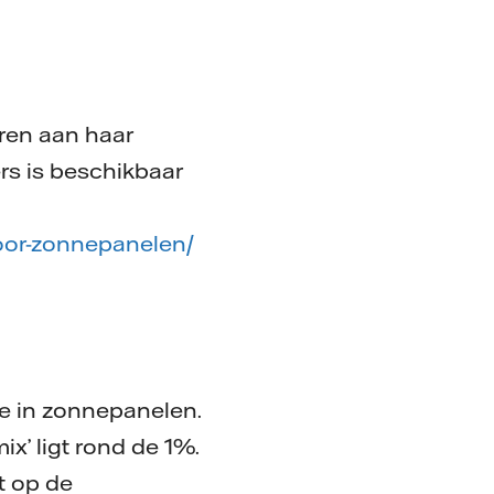
ren aan haar
ers is beschikbaar
oor-zonnepanelen/
e in zonnepanelen.
x’ ligt rond de 1%.
t op de