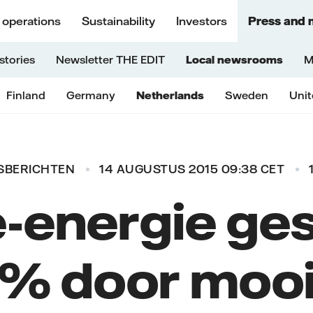
 operations
Sustainability
Investors
Press and 
stories
Newsletter THE EDIT
Local newsrooms
M
Finland
Germany
Netherlands
Sweden
Uni
SBERICHTEN
14 AUGUSTUS 2015 09:38 CET
-energie ge
% door moo