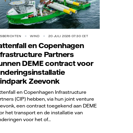
RSBERICHTEN
WIND
20 JULI 2026 07:30 CET
attenfall en Copenhagen
nfrastructure Partners
unnen DEME contract voor
underingsinstallatie
indpark Zeevonk
ttenfall en Copenhagen Infrastructure
rtners (CIP) hebben, via hun joint venture
evonk, een contract toegekend aan DEME
or het transport en de installatie van
nderingen voor het of...