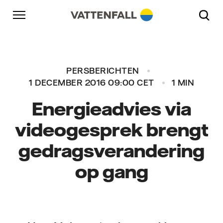
Naar content
Naar hoofdnavigatie
Ga naar footer
Naar hoofdnavigatie
PERSBERICHTEN
1 DECEMBER 2016 09:00 CET
1 MIN
Energieadvies via
videogesprek brengt
gedragsverandering
op gang