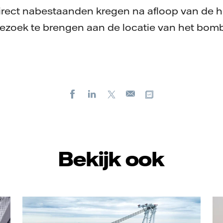
direct nabestaanden kregen na afloop van de 
ezoek te brengen aan de locatie van het bom
Facebook
LinkedIn
X
Kopieer url
E-
mail
Bekijk ook
Va