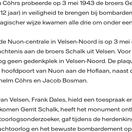
m Cöhrs probeerde op 3 mei 1943 de broers Gerr
12 jaar) in veiligheid te brengen bij bombard
ragischer wijze kwamen alle drie om onder ee
 de Nuon-centrale in Velsen-Noord is op 3 mei
chtenis aan de broers Schalk uit Velsen. Voor
nog geen gedenkplek in Velsen-Noord. De plaq
e hoofdpoort van Nuon aan de Hoflaan, naast
lhelm Cöhrs en Jacob Bosman.
n Velsen, Frank Dales, hield een toespraak en
omen Gerrit Schalk, heeft het monument ont
toorlogsonderzoeker, gaf tijdens de herdenkin
 luchtoorlog en het bewuste bombardement op