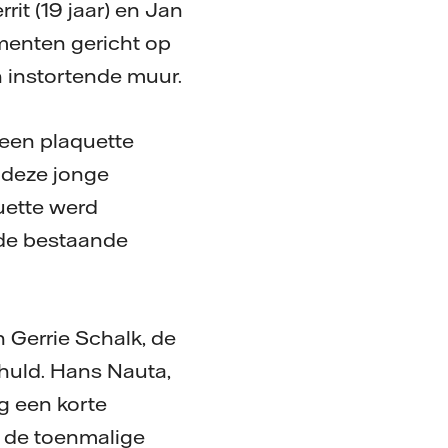
it (19 jaar) en Jan
ementen gericht op
n instortende muur.
 een plaquette
 deze jonge
uette werd
 de bestaande
 Gerrie Schalk, de
huld. Hans Nauta,
g een korte
 de toenmalige