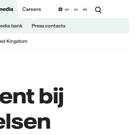
media
Careers
en
sv
de
edia bank
Press contacts
ted Kingdom
nt bij
elsen