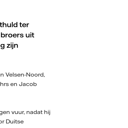
thuld ter
broers uit
g zijn
 in Velsen-Noord,
öhrs en Jacob
en vuur, nadat hij
r Duitse