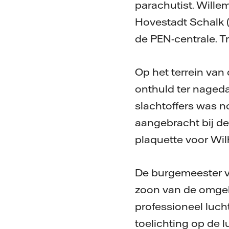
parachutist. Wille
Hovestadt Schalk (
de PEN-centrale. T
Op het terrein van
onthuld ter nageda
slachtoffers was 
aangebracht bij d
plaquette voor Wi
De burgemeester va
zoon van de omgek
professioneel luch
toelichting op de