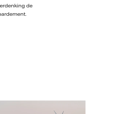
herdenking de
bardement.
ttenfall