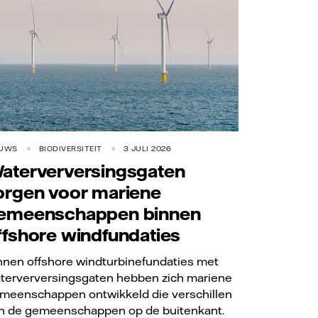
EUWS
BIODIVERSITEIT
3 JULI 2026
aterverversingsgaten
orgen voor mariene
emeenschappen binnen
ffshore windfundaties
nnen offshore windturbinefundaties met
terverversingsgaten hebben zich mariene
meenschappen ontwikkeld die verschillen
n de gemeenschappen op de buitenkant.