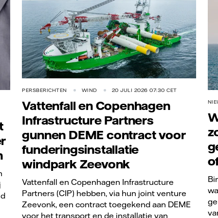
PERSBERICHTEN
WIND
20 JULI 2026 07:30 CET
Vattenfall en Copenhagen
NI
W
Infrastructure Partners
t
z
gunnen DEME contract voor
er
g
funderingsinstallatie
n
o
windpark Zeevonk
n
Bi
Vattenfall en Copenhagen Infrastructure
j
wa
Partners (CIP) hebben, via hun joint venture
nd
ge
Zeevonk, een contract toegekend aan DEME
va
voor het transport en de installatie van