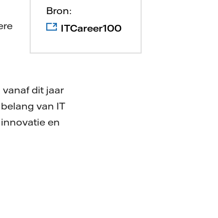
Bron:
ere
ITCareer100
vanaf dit jaar
 belang van IT
 innovatie en