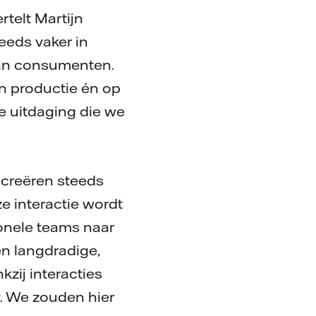
rtelt Martijn
eeds vaker in
van consumenten.
n productie én op
e uitdaging die we
 creëren steeds
e interactie wordt
ionele teams naar
en langdradige,
kzij interacties
y. We zouden hier