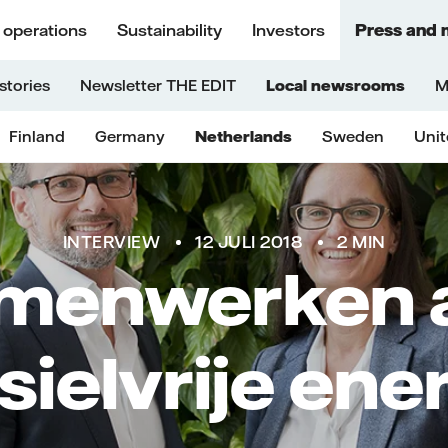
 operations
Sustainability
Investors
Press and 
stories
Newsletter THE EDIT
Local newsrooms
M
Finland
Germany
Netherlands
Sweden
Uni
INTERVIEW
12 JULI 2018
2 MIN
menwerken 
sielvrije ene