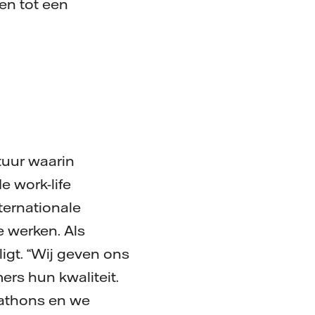
en tot een
tuur waarin
e work-life
nternationale
e werken. Als
igt. “Wij geven ons
ers hun kwaliteit.
kathons en we