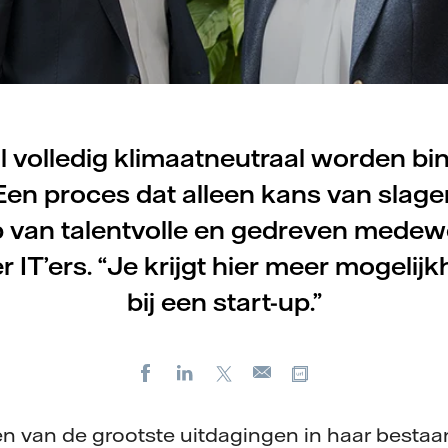
l volledig klimaatneutraal worden bi
 Een proces dat alleen kans van slage
 van talentvolle en gedreven medew
 IT’ers. “Je krijgt hier meer mogelij
bij een start-up.”
Facebook
LinkedIn
X
Kopieer url
E-
mail
n van de grootste uitdagingen in haar bestaa