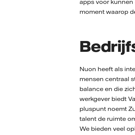
apps voor kunnen o
moment waarop de e
Bedrijf
Nuon heeft als int
mensen centraal st
balance en die zich
werkgever biedt Va
pluspunt noemt Zui
talent de ruimte om
We bieden veel op