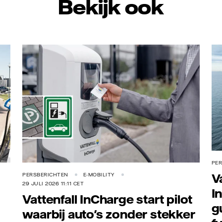
Bekijk ook
Vattenfall/Jorrit Lousberg
PE
V
PERSBERICHTEN
E-MOBILITY
29 JULI 2026 11:11 CET
I
Vattenfall InCharge start pilot
g
waarbij auto's zonder stekker