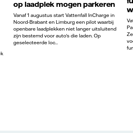
f
op laadplek mogen parkeren
w
Vanaf 1 augustus start Vattenfall InCharge in
Va
Noord-Brabant en Limburg een pilot waarbij
Pa
openbare laadplekken niet langer uitsluitend
Ze
zijn bestemd voor auto's die laden. Op
vo
geselecteerde loc...
fu
ek