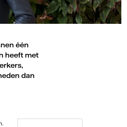
nnen één
n heeft met
erkers,
kheden dan
n.