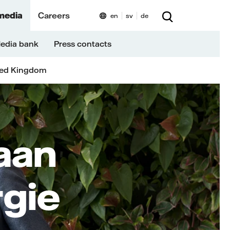
media
Careers
en
sv
de
edia bank
Press contacts
ted Kingdom
aan
rgie