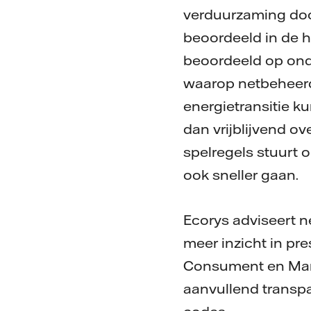
verduurzaming doo
beoordeeld in de 
beoordeeld op ond
waarop netbeheerd
energietransitie k
dan vrijblijvend o
spelregels stuurt o
ook sneller gaan.
Ecorys adviseert n
meer inzicht in pre
Consument en Mark
aanvullend transpa