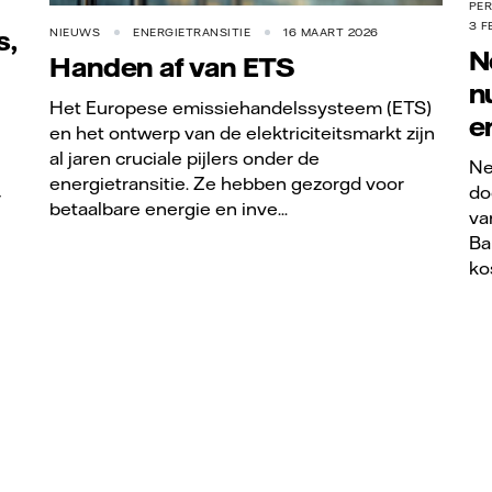
PE
3 F
s,
NIEUWS
ENERGIETRANSITIE
16 MAART 2026
N
Handen af van ETS
n
Het Europese emissiehandelssysteem (ETS)
e
en het ontwerp van de elektriciteitsmarkt zijn
al jaren cruciale pijlers onder de
Ne
energietransitie. Ze hebben gezorgd voor
do
r
betaalbare energie en inve...
va
Ba
ko