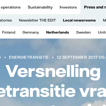
 operations
Sustainability
Investors
Press and 
stories
Newsletter THE EDIT
Local newsrooms
M
Finland
Germany
Netherlands
Sweden
Uni
N
ENERGIETRANSITIE
12 SEPTEMBER 2017 05
Versnelling
etransitie vr