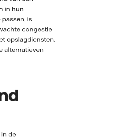
n in hun
 passen, is
erwachte congestie
et opslagdiensten.
 alternatieven
end
 in de