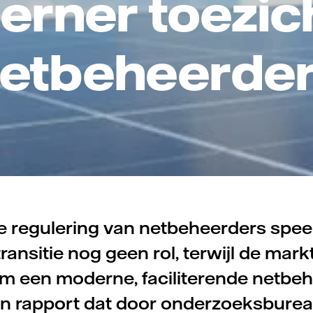
rner toezic
etbeheerde
e regulering van netbeheerders spee
ransitie nog geen rol, terwijl de markt
m een moderne, faciliterende netbeh
 een rapport dat door onderzoeksburea