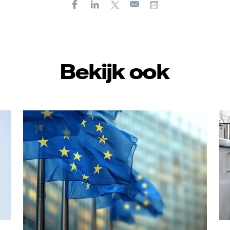
Facebook
LinkedIn
X
Kopieer url
E-
mail
Bekijk ook
Adobe Stock