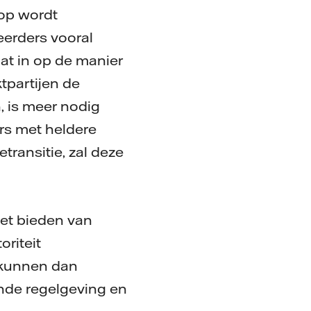
op wordt
erders vooral
at in op de manier
partijen de
, is meer nodig
rs met heldere
transitie, zal deze
het bieden van
oriteit
 kunnen dan
nde regelgeving en