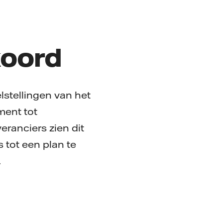
koord
lstellingen van het
ment tot
eranciers zien dit
 tot een plan te
.