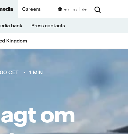
media
Careers
en
sv
de
edia bank
Press contacts
ted Kingdom
:00 CET
1 MIN
aagt om