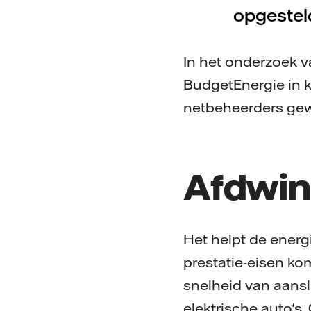
opgesteld
In het onderzoek v
BudgetEnergie in k
netbeheerders gewe
Afdwin
Het helpt de energ
prestatie-eisen ko
snelheid van aans
elektrische auto's