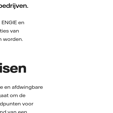
edrijven.
, ENGIE en
ties van
an worden.
isen
te en afdwingbare
 gaat om de
adpunten voor
and van een