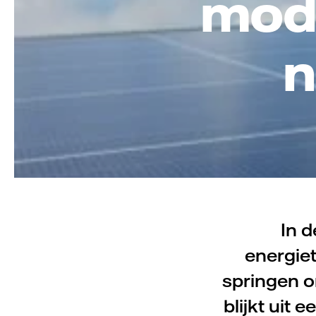
mode
n
In d
energiet
springen o
blijkt uit