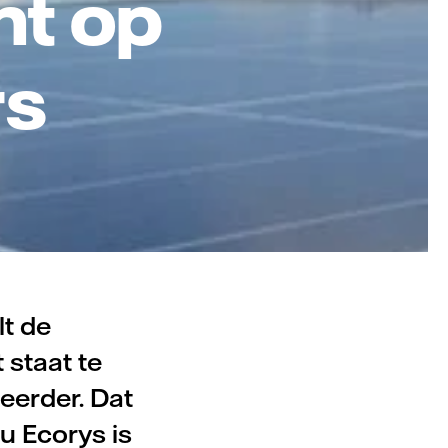
ht op
rs
lt de
 staat te
eerder. Dat
u Ecorys is