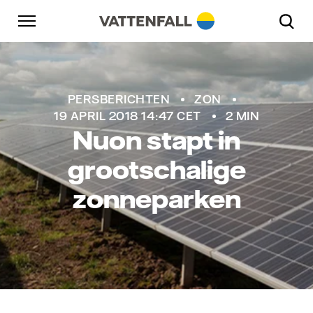
Naar content
Naar hoofdnavigatie
Ga naar footer
Naar hoofdnavigatie
Nuon
PERSBERICHTEN
ZON
19 APRIL 2018 14:47 CET
2 MIN
Nuon stapt in
grootschalige
zonneparken