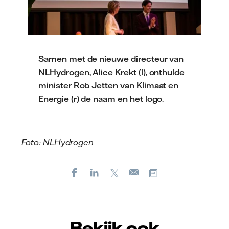
Samen met de nieuwe directeur van
NLHydrogen, Alice Krekt (l), onthulde
minister Rob Jetten van Klimaat en
Energie (r) de naam en het logo.
Foto: NLHydrogen
Facebook
LinkedIn
X
Kopieer url
E-
mail
Bekijk ook