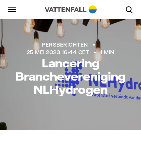
Naar content
Naar hoofdnavigatie
Ga naar footer
Naar hoofdnavigatie
NLHydrogen
PERSBERICHTEN
25 MEI 2023 16:44 CET
1 MIN
Lancering
Branchevereniging
NLHydrogen