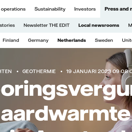
 operations
Sustainability
Investors
Press and 
stories
Newsletter THE EDIT
Local newsrooms
M
Finland
Germany
Netherlands
Sweden
Uni
HTEN
GEOTHERMIE
19 JANUARI 2023 09:08 
oringsvergu
 aardwarmte 