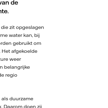
van de
mte.
die zit opgeslagen
me water kan, bij
rden gebruikt om
 Het afgekoelde
ture weer
 belangrijke
de regio
e als duurzame
. Daarom doen zij