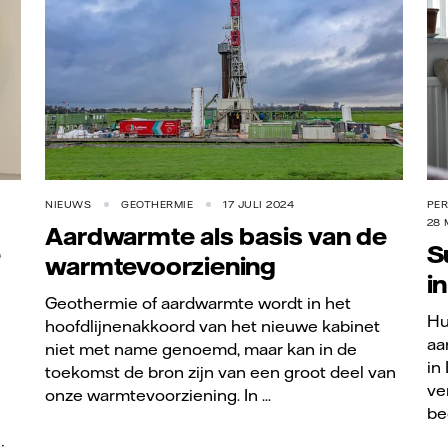
NIEUWS
GEOTHERMIE
17 JULI 2024
PE
28 
Aardwarmte als basis van de
e
S
warmtevoorziening
i
Geothermie of aardwarmte wordt in het
Hu
hoofdlijnenakkoord van het nieuwe kabinet
aa
niet met name genoemd, maar kan in de
in
toekomst de bron zijn van een groot deel van
ve
onze warmtevoorziening. In ...
be