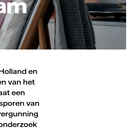
dam
Holland en
en van het
aat een
psporen van
vergunning
 onderzoek