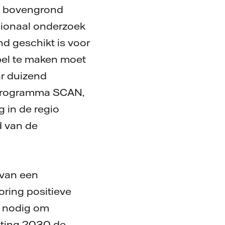
en bovengrond
gionaal onderzoek
nd geschikt is voor
bel te maken moet
r duizend
sprogramma SCAN,
 in de regio
d van de
 van een
ring positieve
n nodig om
hting 2030 de