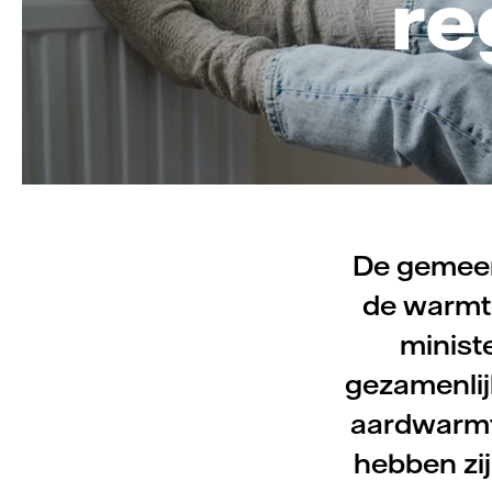
re
De gemeen
de warmte
minist
gezamenlij
aardwarmt
hebben zi