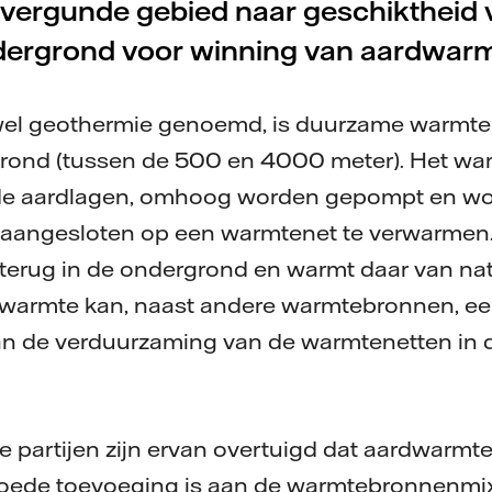
t vergunde gebied naar geschiktheid 
ergrond voor winning van aardwar
el geothermie genoemd, is duurzame warmte 
rond (tussen de 500 en 4000 meter). Het war
 de aardlagen, omhoog worden gepompt en wo
 aangesloten op een warmtenet te verwarmen.
 terug in de ondergrond en warmt daar van na
warmte kan, naast andere warmtebronnen, een
an de verduurzaming van de warmtenetten in 
partijen zijn ervan overtuigd dat aardwarmt
ede toevoeging is aan de warmtebronnenmix