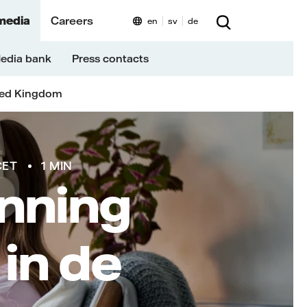
media
Careers
en
sv
de
edia bank
Press contacts
ted Kingdom
CET
1 MIN
nning
in de