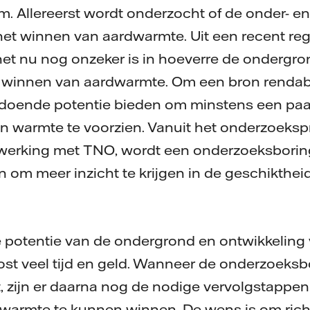
m. Allereerst wordt onderzocht of de onder- 
 het winnen van aardwarmte. Uit een recent re
 het nu nog onzeker is in hoeverre de ondergro
ef winnen van aardwarmte. Om een bron renda
doende potentie bieden om minstens een paa
n warmte te voorzien. Vanuit het onderzoek
erking met TNO, wordt een onderzoeksboring
om meer inzicht te krijgen in de geschikthei
 potentie van de ondergrond en ontwikkeling
t veel tijd en geld. Wanneer de onderzoeksbo
t, zijn er daarna nog de nodige vervolgstappe
dwarmte te kunnen winnen. De wens is om ric