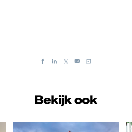
Facebook
LinkedIn
X
Kopieer url
E-
mail
Bekijk ook