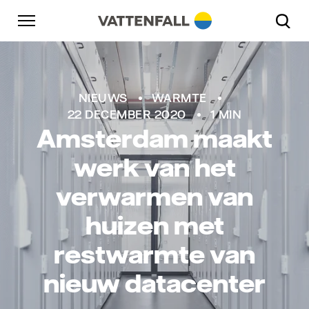
Naar content
Naar hoofdnavigatie
Ga naar footer
Naar hoofdnavigatie
Vattenfall/John Guthed
NIEUWS
WARMTE
22 DECEMBER 2020
1 MIN
Amsterdam maakt
werk van het
verwarmen van
huizen met
restwarmte van
nieuw datacenter