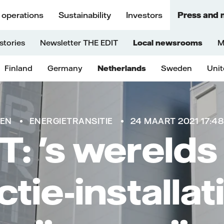
 operations
Sustainability
Investors
Press and 
stories
Newsletter THE EDIT
Local newsrooms
M
Finland
Germany
Netherlands
Sweden
Uni
TEN
ENERGIETRANSITIE
24 MAART 2021 17:48
: 's werelds
tie-installat