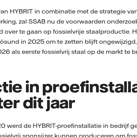
van HYBRIT in combinatie met de strategie v
king, zal SSAB nu de voorwaarden onderzoek
d over te gaan op fossielvrije staalproductie. 
lösund in 2025 om te zetten blijft ongewijzigd,
6 als eerste fossielvrij staal op de markt te 
ie in proefinstall
ter dit jaar
werd de HYBRIT-proefinstallatie in bedrijf gest
fossielvrij sponsijzer kunnen produceren om foss