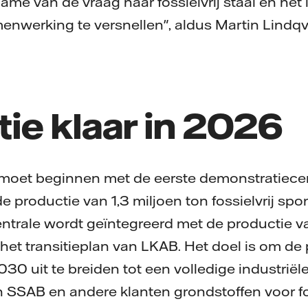
name van de vraag naar fossielvrij staal en he
werking te versnellen", aldus Martin Lindqvi
atie klaar in 2026
e moet beginnen met de eerste demonstratiecen
 de productie van 1,3 miljoen ton fossielvrij spon
trale wordt geïntegreerd met de productie van
 het transitieplan van LKAB. Het doel is om de
30 uit te breiden tot een volledige industriël
 SSAB en andere klanten grondstoffen voor foss