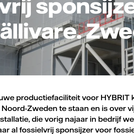
vrij sponsij
Gällivare. Zw
uwe productiefaciliteit voor HYBRIT 
n Noord-Zweden te staan en is over vijf
tallatie, die vorig najaar in bedrijf w
aar al fossielvrij sponsijzer voor fossie