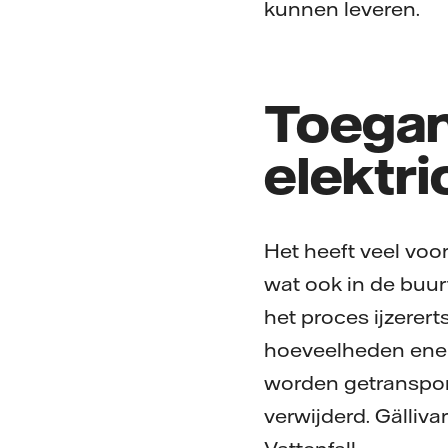
kunnen leveren.
Toegang
elektri
Het heeft veel voo
wat ook in de buur
het proces ijzerer
hoeveelheden ener
worden getransport
verwijderd. Gälliva