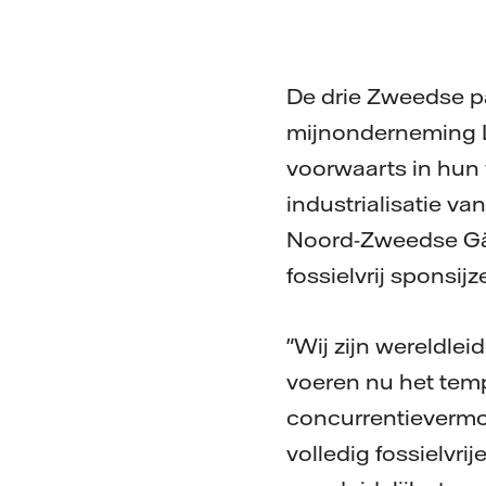
De drie Zweedse pa
mijnonderneming L
voorwaarts in hun 
industrialisatie va
Noord-Zweedse Gäll
fossielvrij sponsij
"Wij zijn wereldlei
voeren nu het tempo
concurrentievermo
volledig fossielvr