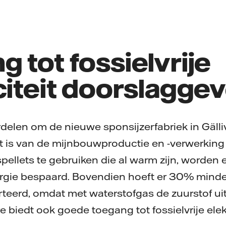
 tot fossielvrije
citeit doorslagge
rdelen om de nieuwe sponsijzerfabriek in Gäll
t is van de mijnbouwproductie en -verwerking
tspellets te gebruiken die al warm zijn, worden
gie bespaard. Bovendien hoeft er 30% minde
eerd, omdat met waterstofgas de zuurstof uit 
re biedt ook goede toegang tot fossielvrije elekt