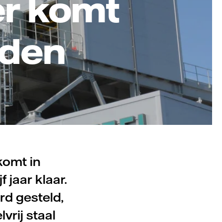
zer komt
eden
komt in
 jaar klaar.
erd gesteld,
lvrij staal