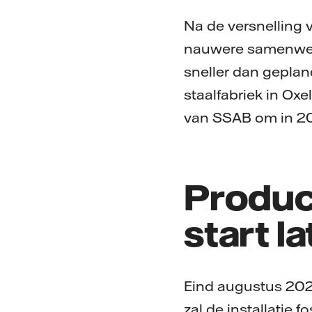
Na de versnelling 
nauwere samenwer
sneller dan geplan
staalfabriek in Oxe
van SSAB om in 202
Product
start la
Eind augustus 2020 
zal de installatie 