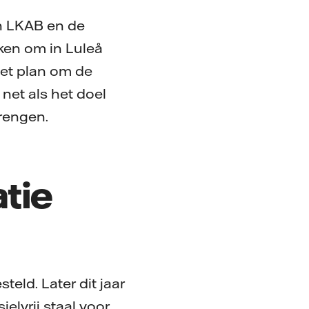
an LKAB en de
en om in Luleå
Het plan om de
 net als het doel
brengen.
atie
eld. Later dit jaar
ielvrij staal voor