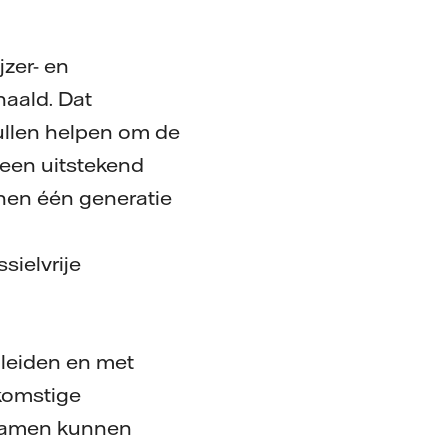
zer- en
haald. Dat
zullen helpen om de
s een uitstekend
nnen één generatie
sielvrije
 leiden en met
komstige
e samen kunnen