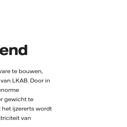
vend
ivare te bouwen,
 van LKAB. Door in
 enorme
r gewicht te
het ijzererts wordt
riciteit van