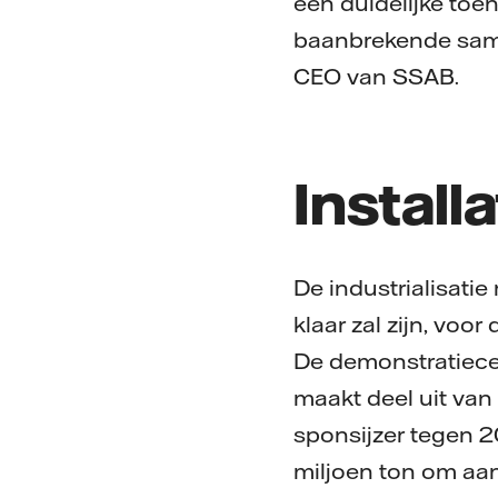
een duidelijke toe
baanbrekende samen
CEO van SSAB.
Install
De industrialisati
klaar zal zijn, voor
De demonstratiecen
maakt deel uit van
sponsijzer tegen 20
miljoen ton om aan