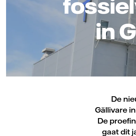
fossiel
in 
De nie
Gällivare i
De proefins
gaat dit j