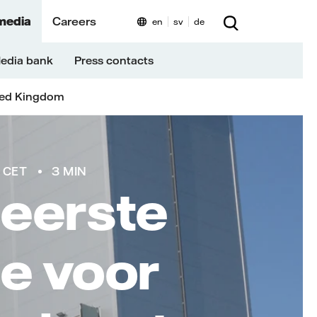
media
Careers
en
sv
de
edia bank
Press contacts
ted Kingdom
 CET
3 MIN
 eerste
ie voor