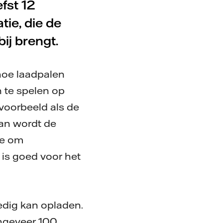
efst 12
ie, die de
ij brengt.
hoe laadpalen
n te spelen op
voorbeeld als de
an wordt de
ee om
 is goed voor het
ledig kan opladen.
ngeveer 100