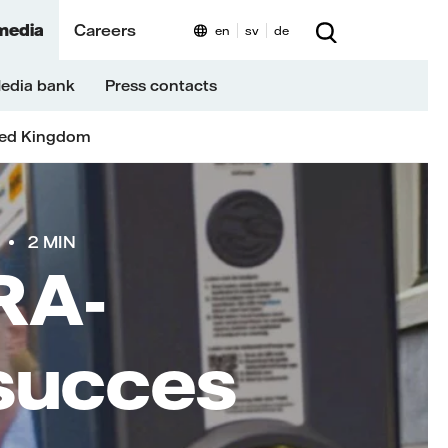
media
Careers
en
sv
de
edia bank
Press contacts
ted Kingdom
2 MIN
RA-
 succes