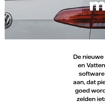
m
De nieuwe 
en Vatten
software 
aan, dat p
goed worde
zelden iet