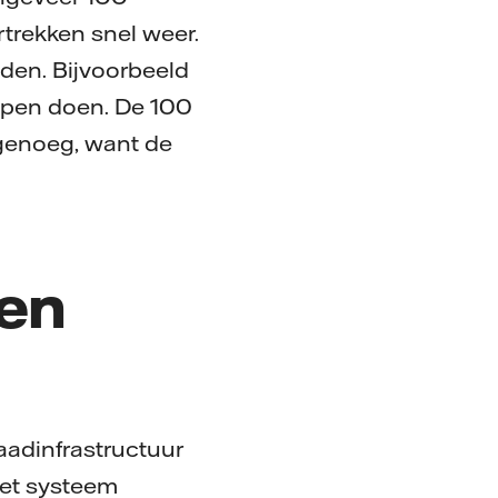
rtrekken snel weer.
laden. Bijvoorbeeld
ppen doen. De 100
 genoeg, want de
oen
laadinfrastructuur
het systeem