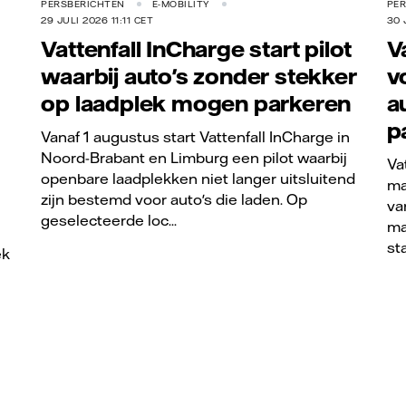
PERSBERICHTEN
E-MOBILITY
PE
29 JULI 2026 11:11 CET
30 
Vattenfall InCharge start pilot
V
waarbij auto's zonder stekker
v
op laadplek mogen parkeren
a
p
Vanaf 1 augustus start Vattenfall InCharge in
Noord-Brabant en Limburg een pilot waarbij
Va
openbare laadplekken niet langer uitsluitend
ma
zijn bestemd voor auto's die laden. Op
va
geselecteerde loc...
ma
sta
ek