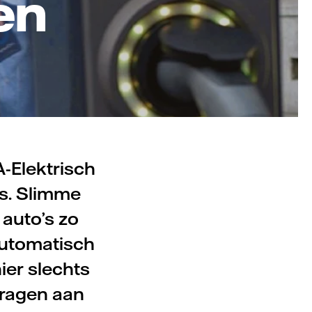
en
-Elektrisch
es. Slimme
 auto’s zo
automatisch
ier slechts
jdragen aan