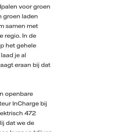
dpalen voor groen
n groen laden
 om samen met
e regio. In de
op het gehele
laad je al
agt eraan bij dat
van openbare
teur InCharge bij
ektrisch 472
ij dat we de