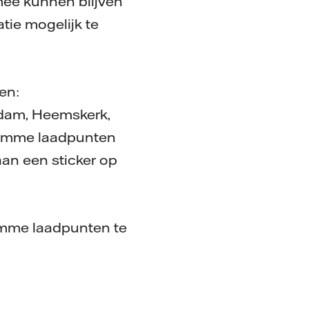
mee kunnen blijven
tie mogelijk te
en:
ndam, Heemskerk,
limme laadpunten
aan een sticker op
imme laadpunten te