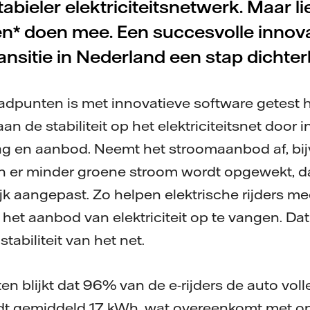
abieler elektriciteitsnetwerk. Maar li
* doen mee. Een succesvolle innovat
ansitie in Nederland een stap dichterb
adpunten is met innovatieve software getest 
n de stabiliteit op het elektriciteitsnet door i
ag en aanbod. Neemt het stroomaanbod af, bij
en er minder groene stroom wordt opgewekt, d
lijk aangepast. Zo helpen elektrische rijders m
et aanbod van elektriciteit op te vangen. Dat
tabiliteit van het net.
en blijkt dat 96% van de e-rijders de auto vol
dt gemiddeld 17 kWh, wat overeenkomt met o