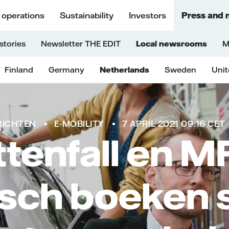
 operations
Sustainability
Investors
Press and 
stories
Newsletter THE EDIT
Local newsrooms
M
Finland
Germany
Netherlands
Sweden
Uni
RICHTEN
E-MOBILITY
7 APRIL 2021 09:16 CET
ttenfall en M
isch boeken