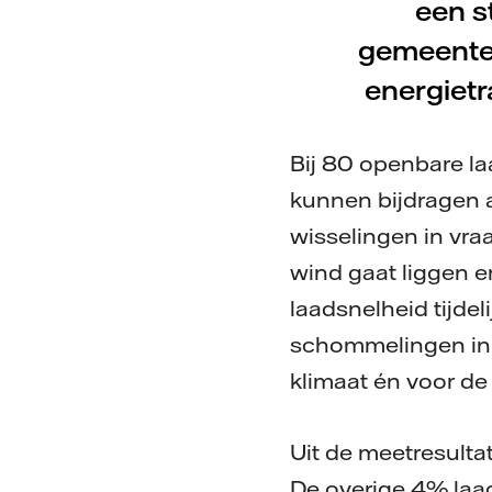
een st
gemeenten
energietr
Bij 80 openbare la
kunnen bijdragen aa
wisselingen in vra
wind gaat liggen 
laadsnelheid tijde
schommelingen in h
klimaat én voor de s
Uit de meetresultat
De overige 4% laa