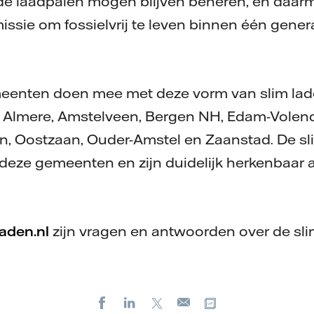
erde laadpalen mogen blijven beheren, en daar
ssie om fossielvrij te leven binnen één genera
eenten doen mee met deze vorm van slim lad
, Almere, Amstelveen, Bergen NH, Edam-Vole
n, Oostzaan, Ouder-Amstel en Zaanstad. De s
r deze gemeenten en zijn duidelijk herkenbaar 
aden.nl
zijn vragen en antwoorden over de sl
Facebook
LinkedIn
X
Kopieer url
E-