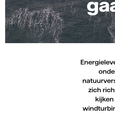
ga
Energieleve
onde
natuurver
zich ric
kijken
windturbin