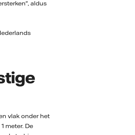
rsterken", aldus
 Nederlands
stige
n vlak onder het
1 meter. De