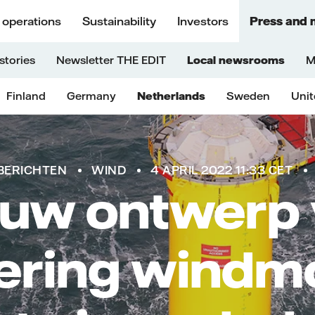
 operations
Sustainability
Investors
Press and 
stories
Newsletter THE EDIT
Local newsrooms
M
Finland
Germany
Netherlands
Sweden
Uni
BERICHTEN
WIND
4 APRIL 2022 11:33 CET
uw ontwerp
ering windm