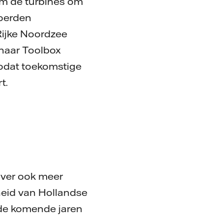
om de turbines om
voerden
Rijke Noordzee
 haar Toolbox
zodat toekomstige
t.
rover ook meer
heid van Hollandse
 de komende jaren