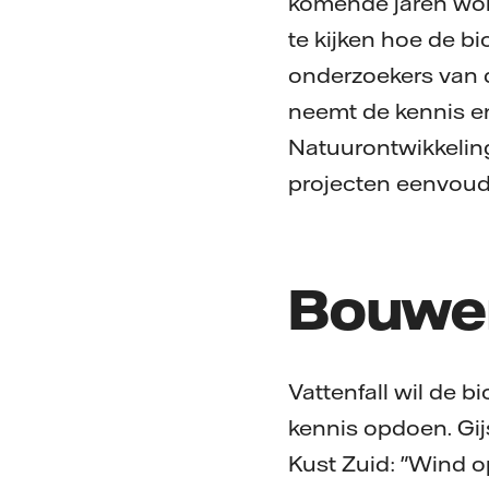
komende jaren wor
te kijken hoe de bi
onderzoekers van d
neemt de kennis en
Natuurontwikkelin
projecten eenvoud
Bouwen
Vattenfall wil de b
kennis opdoen. Gij
Kust Zuid: "Wind o