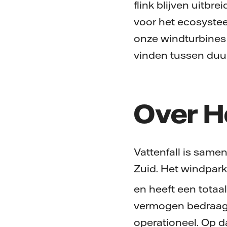
flink blijven uitb
voor het ecosystee
onze windturbines 
vinden tussen duu
Over H
Vattenfall is same
Zuid. Het windpark
en heeft een tota
vermogen bedraagt
operationeel. Op d