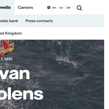
media
Careers
en
sv
de
edia bank
Press contacts
ted Kingdom
2 MIN
 van
olens