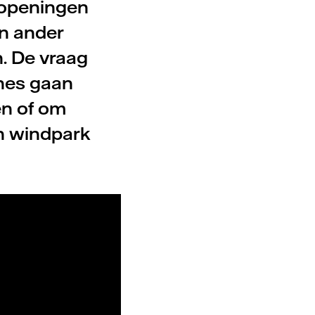
n openingen
en ander
. De vraag
ines gaan
en of om
in windpark