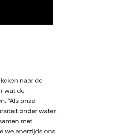
ekeken naar de
ar wat de
n. "Als onze
siteit onder water.
e samen met
e we enerzijds ons