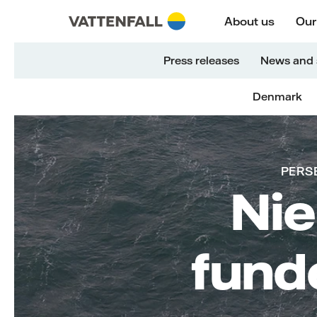
Naar content
Naar hoofdnavigatie
Ga naar footer
Naar hoofdnavigatie
About us
Our
Press releases
News and 
Denmark
Vattenfall
PERS
Nie
fund