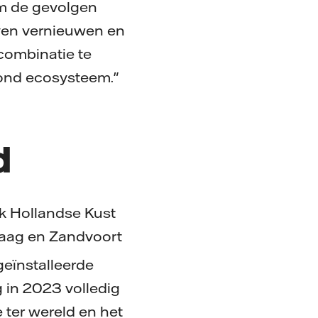
om de gevolgen
jven vernieuwen en
combinatie te
zond ecosysteem."
d
k Hollandse Kust
 Haag en Zandvoort
 geïnstalleerde
 in 2023 volledig
 ter wereld en het