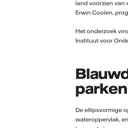
land voorzien van 
Erwin Coolen, pro
Het onderzoek vind
Instituut voor Ond
Blauwd
parken
De ellipsvormige 
wateroppervlak, e