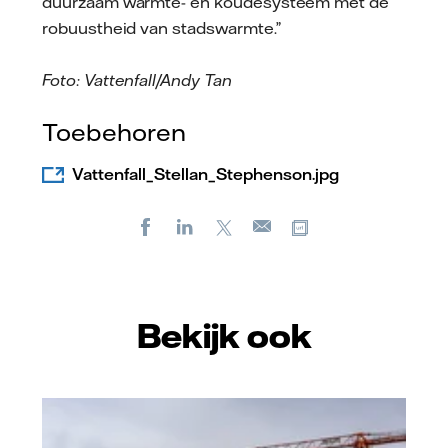
duurzaam warmte- en koudesysteem met de
robuustheid van stadswarmte.”
Foto: Vattenfall/Andy Tan
Toebehoren
Vattenfall_Stellan_Stephenson.jpg
Facebook
LinkedIn
X
Kopieer url
E-
mail
Bekijk ook