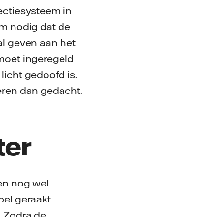
ectiesysteem in
m nodig dat de
al geven aan het
 moet ingeregeld
licht gedoofd is.
eren dan gedacht.
ter
pen nog wel
el geraakt
. Zodra de