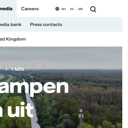
media
Careers
en
sv
de
edia bank
Press contacts
ted Kingdom
T
1 MIN
 lampen
 uit