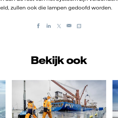
teld, zullen ook die lampen gedoofd worden.
Facebook
LinkedIn
X
Kopieer url
E-
mail
Bekijk ook
Vattenfall/Jorrit Lousberg
Ch