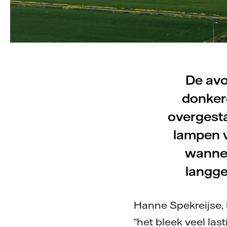
De avo
donkerd
overgest
lampen v
wannee
langge
Hanne Spekreijse, b
“het bleek veel la