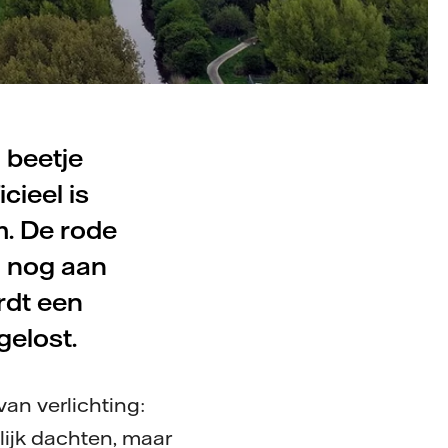
 beetje
cieel is
. De rode
n nog aan
rdt een
gelost.
van verlichting:
lijk dachten, maar