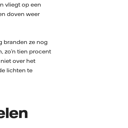
n vliegt op een
pen doven weer
ng branden ze nog
, zo’n tien procent
niet over het
e lichten te
elen