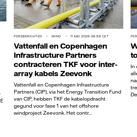
PERSBERICHTEN
WIND
11 MEI 2026 09:56 CET
PE
Vattenfall en Copenhagen
W
Infrastructure Partners
t
contracteren TKF voor inter-
In
array kabels Zeevonk
al
na
Vattenfall en Copenhagen Infrastructure
tr
Partners (CIP), via het Energy Transition Fund
e
De
van CIP, hebben TKF de kabelopdracht
ME
gegund voor fase 1 van het offshore
windproject Zeevonk. Het contr...