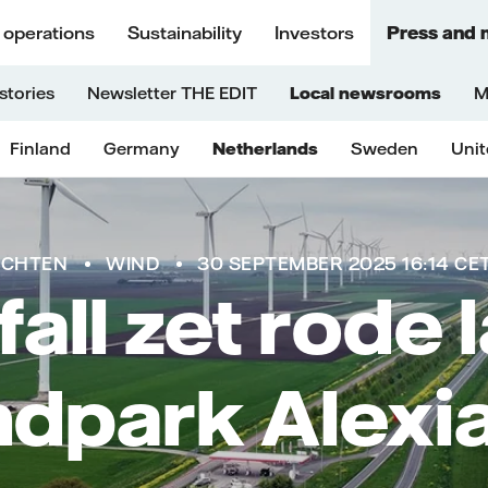
 operations
Sustainability
Investors
Press and 
stories
Newsletter THE EDIT
Local newsrooms
M
Finland
Germany
Netherlands
Sweden
Uni
ICHTEN
WIND
30 SEPTEMBER 2025 16:14 CE
fall zet rode
dpark Alexia