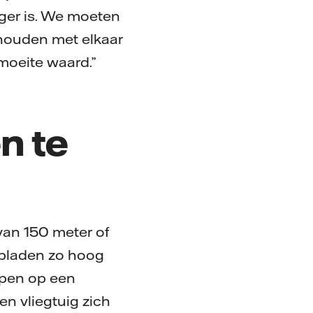
iger is. We moeten
 houden met elkaar
 moeite waard.”
n te
van 150 meter of
 bladen zo hoog
ppen op een
n vliegtuig zich