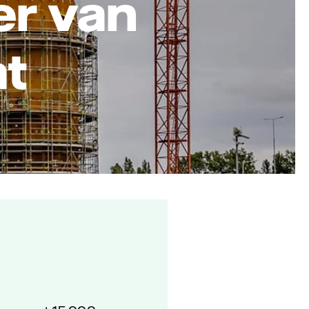
er van
at