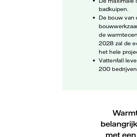
De maximale o
badkuipen.
De bouw van d
bouwwerkzaamh
de warmtecent
2028 zal de e
het hele proje
Vattenfall le
200 bedrijven 
Warmte
belangrij
met een 