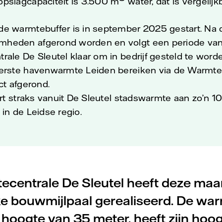
pslagcapaciteit is 3.500 m
water, dat is vergelij
e warmtebuffer is in september 2025 gestart. Na 
eden afgerond worden en volgt een periode van 
rale De Sleutel klaar om in bedrijf gesteld te word
erste havenwarmte Leiden bereiken via de Warmteli
ct afgerond.
vert straks vanuit De Sleutel stadswarmte aan zo’n
in de Leidse regio.
centrale De Sleutel heeft deze ma
ke bouwmijlpaal gerealiseerd. De war
hoogte van 35 meter, heeft zijn hoo