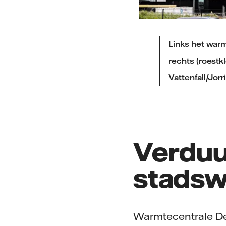
Links het war
rechts (roestk
Vattenfall/Jor
Verduu
stads
Warmtecentrale De 