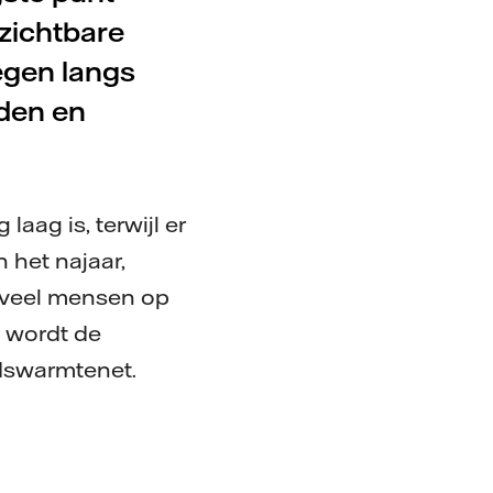
zichtbare
egen langs
den en
ag is, terwijl er
 het najaar,
r veel mensen op
 wordt de
dswarmtenet.
g