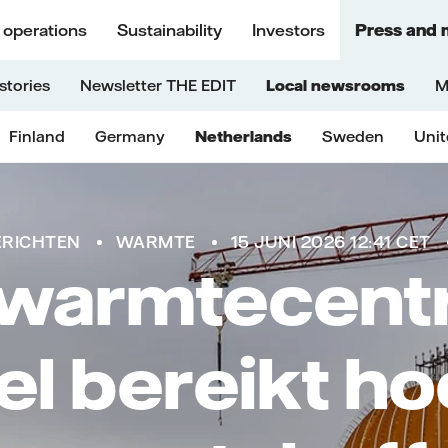
 operations
Sustainability
Investors
Press and 
stories
Newsletter THE EDIT
Local newsrooms
M
Finland
Germany
Netherlands
Sweden
Uni
ERICHTEN
WARMTE
15 JUNI 2026 12:41 CET
warmtecentr
el bereikt h