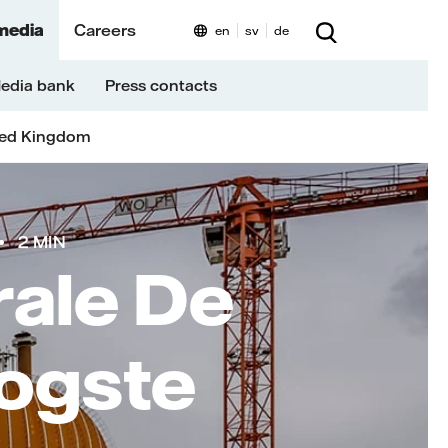
media
Careers
en
sv
de
edia bank
Press contacts
ted Kingdom
2 MIN
ale De
oogste