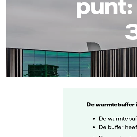
punt:
3
De warmtebuffer i
De warmtebuff
De buffer hee