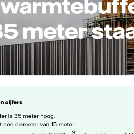
 warmtebuff
5 meter sta
n cijfers
er is 35 meter hoog.
ft een diameter van 15 meter.
3