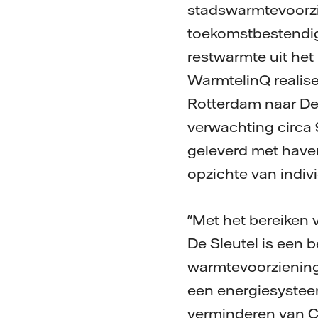
stadswarmtevoorzi
toekomstbestendig 
restwarmte uit het
WarmtelinQ realis
Rotterdam naar Den
verwachting circa 
geleverd met haven
opzichte van indiv
"Met het bereiken
De Sleutel is een 
warmtevoorziening 
een energiesysteem
verminderen van CO