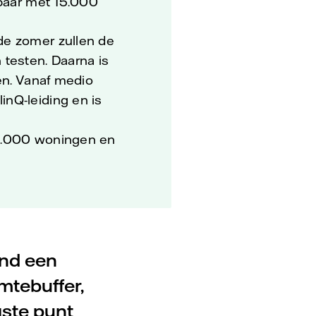
kbaar met 15.000
de zomer zullen de
testen. Daarna is
en. Vanaf medio
nQ-leiding en is
 10.000 woningen en
and een
mtebuffer,
gste punt