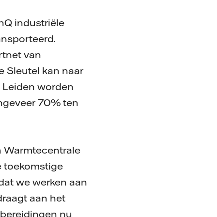
nQ industriële
ansporteerd.
rtnet van
 Sleutel kan naar
o Leiden worden
ongeveer 70% ten
an Warmtecentrale
de toekomstige
 dat we werken aan
draagt aan het
orbereidingen nu