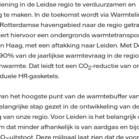
ening in de Leidse regio te verduurzamen en
te maken. In de toekomst wordt via Warmteli
 Rotterdamse havengebied naar de regio getr
eert hiervoor een ondergronds warmtetranspo
 Haag, met een aftakking naar Leiden. Met De
90% van de jaarlijkse warmtevraag in de regi
warmte. Dat leidt tot een CO
-reductie van 
2
iduele HR-gasketels.
 van het hoogste punt van de warmtebuffer v
belangrijke stap gezet in de ontwikkeling van 
van onze regio. Voor Leiden is het belangrijk
 dat minder afhankelijk is van aardgas en bij
₂-uitstoot. Deze mijlpaal laat zien dat de vo