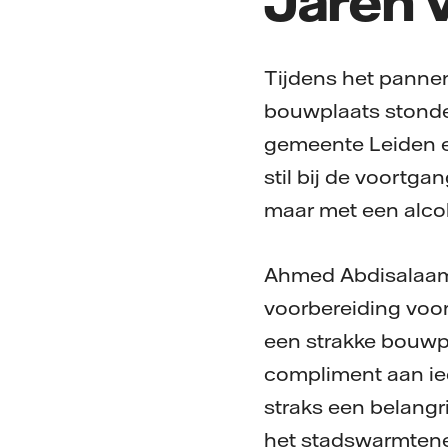
Tijdens het pannen
bouwplaats stonde
gemeente Leiden 
stil bij de voortg
maar met een alcoh
Ahmed Abdisalaam, 
voorbereiding voo
een strakke bouwp
compliment aan ied
straks een belang
het stadswarmtenet