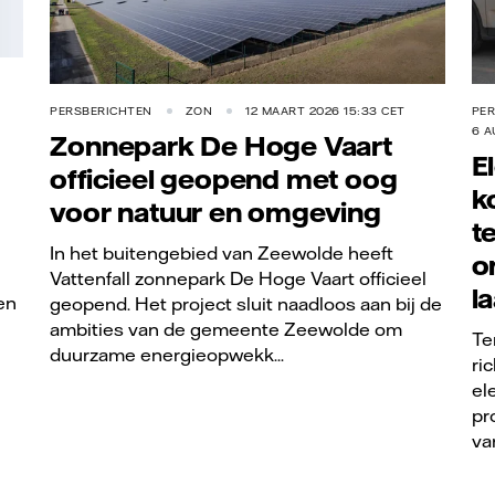
PERSBERICHTEN
ZON
12 MAART 2026 15:33 CET
PE
6 A
Zonnepark De Hoge Vaart
E
officieel geopend met oog
k
voor natuur en omgeving
t
In het buitengebied van Zeewolde heeft
o
Vattenfall zonnepark De Hoge Vaart officieel
l
en
geopend. Het project sluit naadloos aan bij de
ambities van de gemeente Zeewolde om
Te
duurzame energieopwekk...
ri
el
pr
va