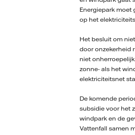
Energiepark moet g
op het elektricitei
Het besluit om nie
door onzekerheid 
niet onherroepelij
zonne- als het win
elektriciteitsnet 
De komende periode
subsidie voor het 
windpark en de gev
Vattenfall samen m