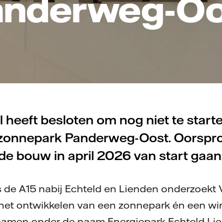
anderweg-Oo
l heeft besloten om nog niet te star
zonnepark Panderweg-Oost. Oorspron
de bouw in april 2026 van start gaan
s de A15 nabij Echteld en Lienden onderzoekt V
 het ontwikkelen van een zonnepark én een wi
samen onder de naam Energiepark Echteld Lie