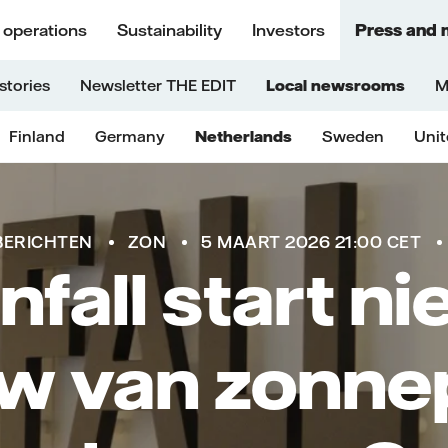
 operations
Sustainability
Investors
Press and 
stories
Newsletter THE EDIT
Local newsrooms
M
Finland
Germany
Netherlands
Sweden
Uni
BERICHTEN
ZON
5 MAART 2026 21:00 CET
nfall start ni
w van zonne