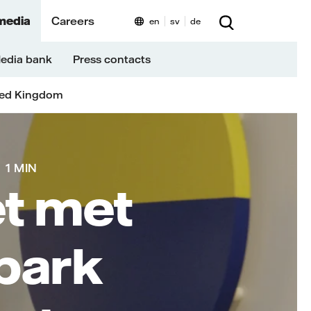
media
Careers
en
sv
de
edia bank
Press contacts
ted Kingdom
1 MIN
et met
park