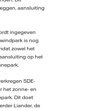
eggen, aansluiting
wordt ingegeven
 windpark is nog
mdat zowel het
ansluiting op het
onnepark.
 verkregen SDE-
r het zonne- en
park. Dit doet
erder Liander, de