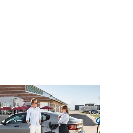
ttenfall/Jeanette Hägglund