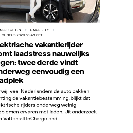
RSBERICHTEN
E-MOBILITY
UGUSTUS 2026 10:43 CET
lektrische vakantierijder
omt laadstress nauwelijks
egen: twee derde vindt
nderweg eenvoudig een
aadplek
rwijl veel Nederlanders de auto pakken
chting de vakantiebestemming, blijkt dat
ektrische rijders onderweg weinig
oblemen ervaren met laden. Uit onderzoek
n Vattenfall InCharge ond...