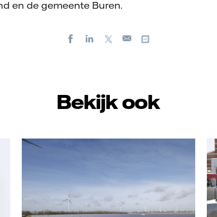
and en de gemeente Buren.
Facebook
LinkedIn
X
Kopieer url
E-
mail
Bekijk ook
Vattenfall/Jorrit Lousberg
Va