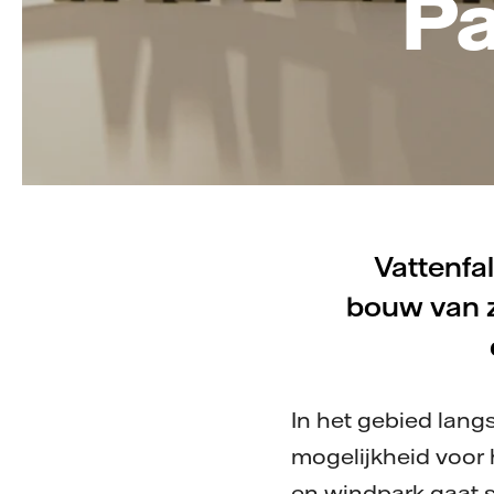
P
Vattenfal
bouw van 
In het gebied lang
mogelijkheid voor
en windpark gaat 