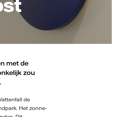
st
ten met de
kelijk zou
.
attenfall de
ndpark. Het zonne-
nden. Dit