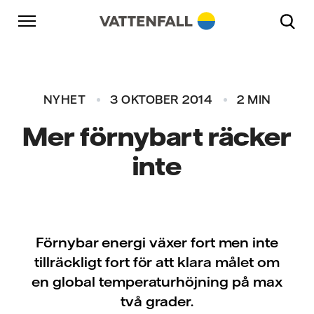
Skip to content
Gå till huvudnavigeringen
Gå till sidfoten
Gå till huvudnavigeringen
NYHET
3 OKTOBER 2014
2 MIN
Mer förnybart räcker
inte
Förnybar energi växer fort men inte
tillräckligt fort för att klara målet om
en global temperaturhöjning på max
två grader.