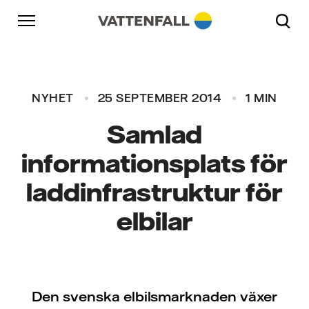
Skip to content
Gå till huvudnavigeringen
Gå till sidfoten
Gå till huvudnavigeringen
NYHET
25 SEPTEMBER 2014
1 MIN
Samlad
informationsplats för
laddinfrastruktur för
elbilar
Den svenska elbilsmarknaden växer